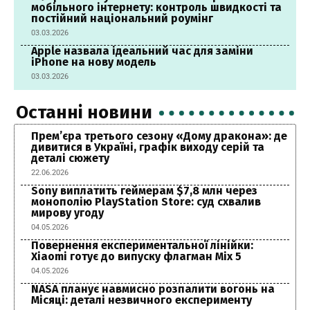
мобільного інтернету: контроль швидкості та
постійний національний роумінг
03.03.2026
Apple назвала ідеальний час для заміни
iPhone на нову модель
03.03.2026
Останні новини
Прем’єра третього сезону «Дому дракона»: де
дивитися в Україні, графік виходу серій та
деталі сюжету
22.06.2026
Sony виплатить геймерам $7,8 млн через
монополію PlayStation Store: суд схвалив
мирову угоду
04.05.2026
Повернення експериментальної лінійки:
Xiaomi готує до випуску флагман Mix 5
04.05.2026
NASA планує навмисно розпалити вогонь на
Місяці: деталі незвичного експерименту