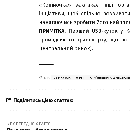
«Копійочка» закликає інші орган
ініціативи, щоб спільно розвиват
намагаючись зробити його найпри
ПРИМІТКА.
Перший USB-куток у Ка
громадського транспорту, що по 
центральний ринок).
ТЕГИ:
USB-КУТОК
WI-FI
КАМ'ЯНЕЦЬ-ПОДІЛЬСЬКИ
Поділитись цією статтею
ПОПЕРЕДНЯ СТАТТЯ
До школи – безкоштовно