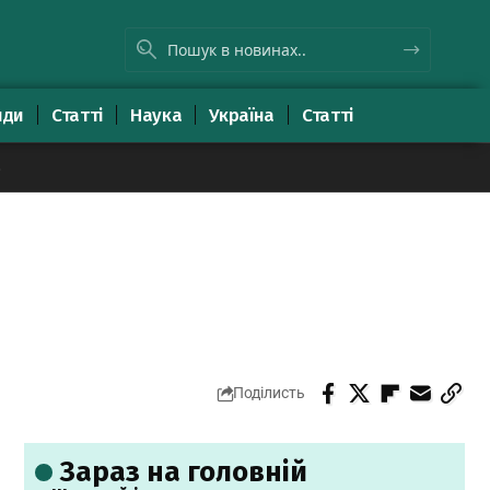
яди
Статті
Наука
Україна
Статті
8
Поділисть
Зараз на головній