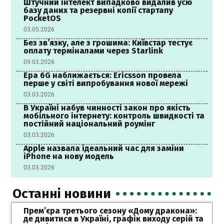
Штучний інтелект випадково видалив усю
базу даних та резервні копії стартапу
PocketOS
03.05.2026
Без зв’язку, але з грошима: Київстар тестує
оплату терміналами через Starlink
09.03.2026
Ера 6G наближається: Ericsson провела
перше у світі випробування нової мережі
03.03.2026
В Україні набув чинності закон про якість
мобільного інтернету: контроль швидкості та
постійний національний роумінг
03.03.2026
Apple назвала ідеальний час для заміни
iPhone на нову модель
03.03.2026
Останні новини
Прем’єра третього сезону «Дому дракона»:
де дивитися в Україні, графік виходу серій та