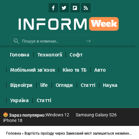
Головна
Технології
Софт
Мобільний зв’язок
Кіно та ТБ
Авто
Відеоігри
life
Огляди
Статті
Наука
Україна
Статті
Windows 12
Samsung Galaxy S26
Зараз популярно:
iPhone 18
Головна
»
Вартість проїзду через Замковий міст залишиться незмінною