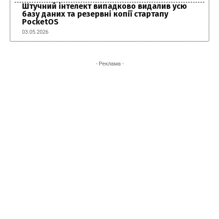
Штучний інтелект випадково видалив усю
базу даних та резервні копії стартапу
PocketOS
03.05.2026
- Реклама -