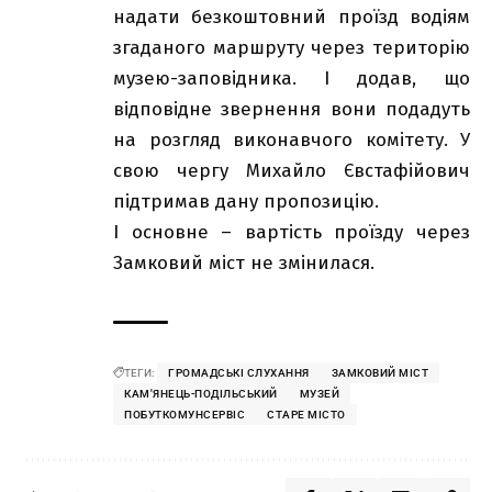
надати безкоштовний проїзд водіям
згаданого маршруту через територію
музею-заповідника. І додав, що
відповідне звернення вони подадуть
на розгляд виконавчого комітету. У
свою чергу Михайло Євстафійович
підтримав дану пропозицію.
І основне – вартість проїзду через
Замковий міст не змінилася.
ТЕГИ:
ГРОМАДСЬКІ СЛУХАННЯ
ЗАМКОВИЙ МІСТ
КАМ'ЯНЕЦЬ-ПОДІЛЬСЬКИЙ
МУЗЕЙ
ПОБУТКОМУНСЕРВІС
СТАРЕ МІСТО