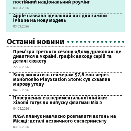
постійний національний роумінг
03.03.2026
Apple назвала ідеальний час для заміни
iPhone на нову модель
03.03.2026
Останні новини
Прем’єра третього сезону «Дому дракона»: де
дивитися в Україні, графік виходу серій та
деталі сюжету
22.06.2026
Sony виплатить геймерам $7,8 млн через
монополію PlayStation Store: суд схвалив
мирову угоду
04.05.2026
Повернення експериментальної лінійки:
Xiaomi готує до випуску флагман Mix 5
04.05.2026
NASA планує навмисно розпалити вогонь на
Місяці: деталі незвичного експерименту
03.05.2026