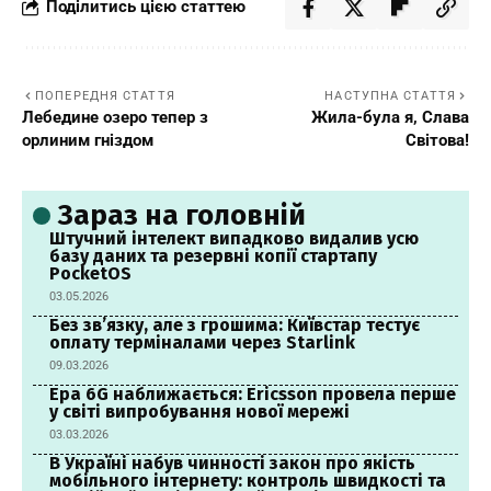
Поділитись цією статтею
ПОПЕРЕДНЯ СТАТТЯ
НАСТУПНА СТАТТЯ
Лебедине озеро тепер з
Жила-була я, Слава
орлиним гніздом
Світова!
Зараз на головній
Штучний інтелект випадково видалив усю
базу даних та резервні копії стартапу
PocketOS
03.05.2026
Без зв’язку, але з грошима: Київстар тестує
оплату терміналами через Starlink
09.03.2026
Ера 6G наближається: Ericsson провела перше
у світі випробування нової мережі
03.03.2026
В Україні набув чинності закон про якість
мобільного інтернету: контроль швидкості та