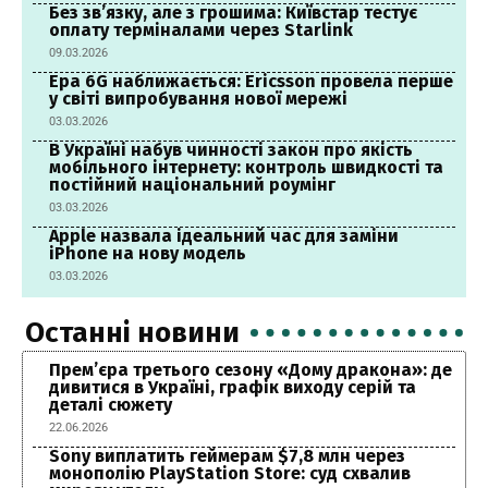
Без зв’язку, але з грошима: Київстар тестує
оплату терміналами через Starlink
09.03.2026
Ера 6G наближається: Ericsson провела перше
у світі випробування нової мережі
03.03.2026
В Україні набув чинності закон про якість
мобільного інтернету: контроль швидкості та
постійний національний роумінг
03.03.2026
Apple назвала ідеальний час для заміни
iPhone на нову модель
03.03.2026
Останні новини
Прем’єра третього сезону «Дому дракона»: де
дивитися в Україні, графік виходу серій та
деталі сюжету
22.06.2026
Sony виплатить геймерам $7,8 млн через
монополію PlayStation Store: суд схвалив