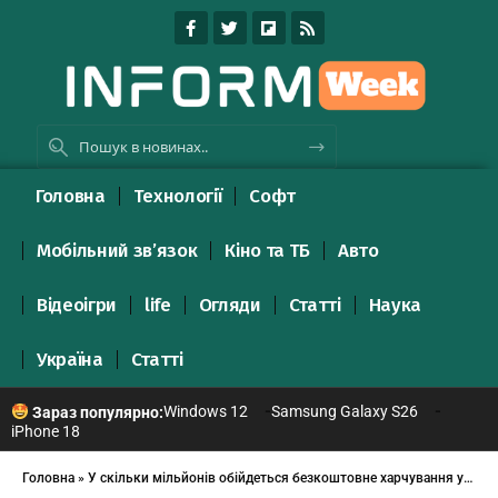
Головна
Технології
Софт
Мобільний зв’язок
Кіно та ТБ
Авто
Відеоігри
life
Огляди
Статті
Наука
Україна
Статті
Windows 12
Samsung Galaxy S26
Зараз популярно:
iPhone 18
Головна
»
У скільки мільйонів обійдеться безкоштовне харчування у 2017 році?