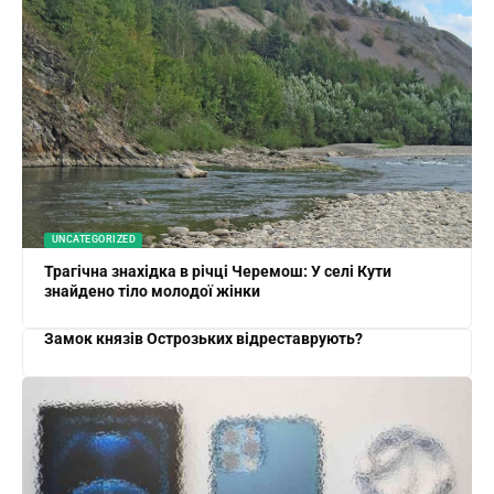
UNCATEGORIZED
Трагічна знахідка в річці Черемош: У селі Кути
знайдено тіло молодої жінки
Замок князів Острозьких відреставрують?