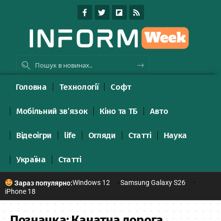
Головна
Технології
Софт
Мобільний зв’язок
Кіно та ТБ
Авто
Відеоігри
life
Огляди
Статті
Наука
Україна
Статті
Windows 12
Samsung Galaxy S26
Зараз популярно:
iPhone 18
Позначка:
Канатна дорога