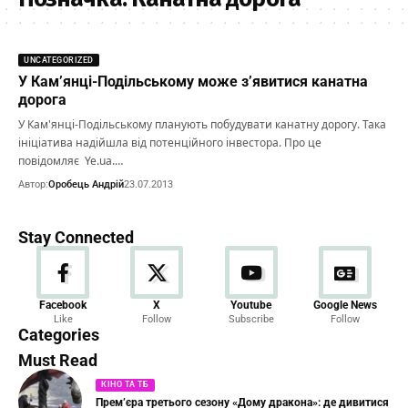
UNCATEGORIZED
У Кам’янці-Подільському може з’явитися канатна
дорога
У Кам'янці-Подільському планують побудувати канатну дорогу. Така
ініціатива надійшла від потенційного інвестора. Про це
повідомляє Ye.ua.…
Автор:
Оробець Андрій
23.07.2013
Stay Connected
Новини
Facebook
X
Youtube
Google News
Like
Follow
Subscribe
Follow
23 Articles
Categories
Must Read
КІНО ТА ТБ
Прем’єра третього сезону «Дому дракона»: де дивитися