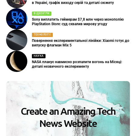
в Україні, графік виходу серій та деталі сюжету
ВІДЕОІГРИ
Sony виплатить геймерам $7,8 млн через монополію
PlayStation Store: суд схвалив мирову угоду
ТЕХНОЛОГІЇ
Повернення експериментальної лінійки: Xiaomi готує до
випуску флагман Mix 5
НАУКА
NASA планує навмисно розпалити вогонь на Місяці:
деталі незвичного експерименту
Create an Amazing Tech
News Website