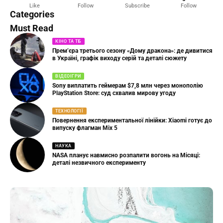
Like
Follow
Subscribe
Follow
23 Articles
Categories
Must Read
КІНО ТА ТБ
Прем’єра третього сезону «Дому дракона»: де дивитися
в Україні, графік виходу серій та деталі сюжету
ВІДЕОІГРИ
Sony виплатить геймерам $7,8 млн через монополію
PlayStation Store: суд схвалив мирову угоду
ТЕХНОЛОГІЇ
Повернення експериментальної лінійки: Xiaomi готує до
випуску флагман Mix 5
НАУКА
NASA планує навмисно розпалити вогонь на Місяці:
деталі незвичного експерименту