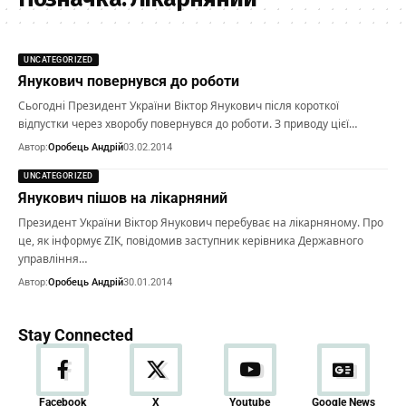
UNCATEGORIZED
Янукович повернувся до роботи
Сьогодні Президент України Віктор Янукович після короткої
відпустки через хворобу повернувся до роботи. З приводу цієї…
Автор:
Оробець Андрій
03.02.2014
UNCATEGORIZED
Янукович пішов на лікарняний
Президент України Віктор Янукович перебуває на лікарняному. Про
це, як інформує ZIK, повідомив заступник керівника Державного
управління…
Автор:
Оробець Андрій
30.01.2014
Stay Connected
Новини
Facebook
X
Youtube
Google News