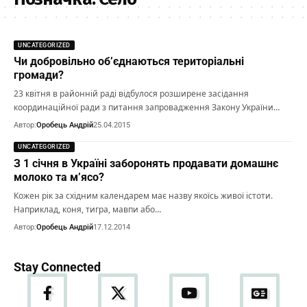
UNCATEGORIZED
Чи добровільно об’єднаються територіальні
громади?
23 квітня в районній раді відбулося розширене засідання
координаційної ради з питання запровадження Закону України…
Автор:
Оробець Андрій
25.04.2015
UNCATEGORIZED
З 1 січня в Україні заборонять продавати домашнє
молоко та м’ясо?
Кожен рік за східним календарем має назву якоїсь живої істоти.
Наприклад, коня, тигра, мавпи або…
Автор:
Оробець Андрій
17.12.2014
Stay Connected