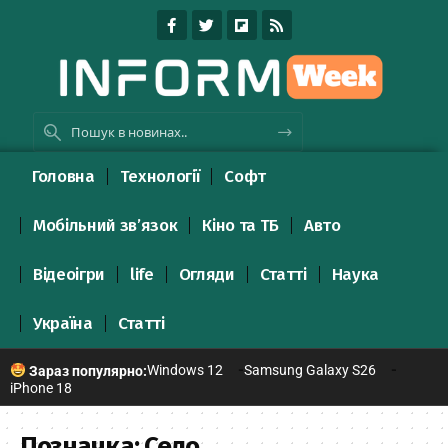
Головна
Технології
Софт
Мобільний зв’язок
Кіно та ТБ
Авто
Відеоігри
life
Огляди
Статті
Наука
Україна
Статті
Windows 12
Samsung Galaxy S26
Зараз популярно:
iPhone 18
Позначка:
Село