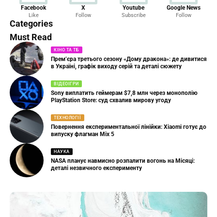
Новини
Facebook
X
Youtube
Google News
Like
Follow
Subscribe
Follow
23 Articles
Categories
Must Read
КІНО ТА ТБ
Прем’єра третього сезону «Дому дракона»: де дивитися
в Україні, графік виходу серій та деталі сюжету
ВІДЕОІГРИ
Sony виплатить геймерам $7,8 млн через монополію
PlayStation Store: суд схвалив мирову угоду
ТЕХНОЛОГІЇ
Повернення експериментальної лінійки: Xiaomi готує до
випуску флагман Mix 5
НАУКА
NASA планує навмисно розпалити вогонь на Місяці:
деталі незвичного експерименту