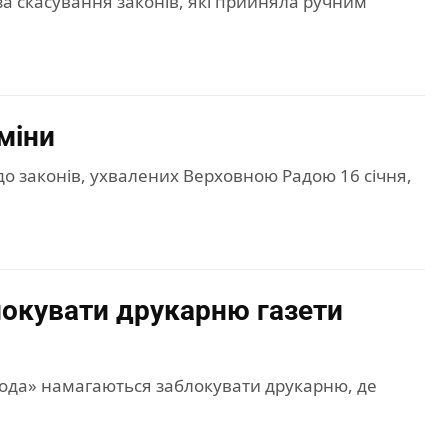
за скасування законів, які прийняла ручним
зміни
до законів, ухвалених Верховною Радою 16 січня,
локувати друкарню газети
бода» намагаються заблокувати друкарню, де