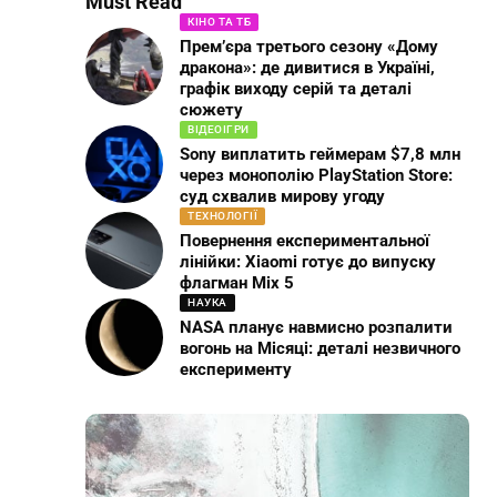
Must Read
КІНО ТА ТБ
Прем’єра третього сезону «Дому
дракона»: де дивитися в Україні,
графік виходу серій та деталі
сюжету
ВІДЕОІГРИ
Sony виплатить геймерам $7,8 млн
через монополію PlayStation Store:
суд схвалив мирову угоду
ТЕХНОЛОГІЇ
Повернення експериментальної
лінійки: Xiaomi готує до випуску
флагман Mix 5
НАУКА
NASA планує навмисно розпалити
вогонь на Місяці: деталі незвичного
експерименту