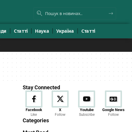
яди
Статті
Наука
Україна
Статті
8
Stay Connected
Новини
Facebook
X
Youtube
Google News
Like
Follow
Subscribe
Follow
23 Articles
Categories