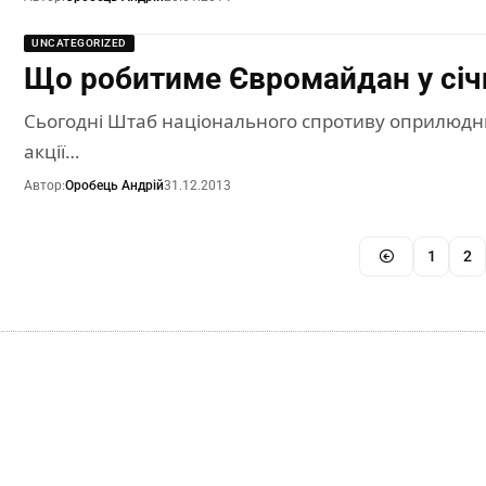
UNCATEGORIZED
Що робитиме Євромайдан у січ
Сьогодні Штаб національного спротиву оприлюднив 
акції…
Автор:
Оробець Андрій
31.12.2013
1
2