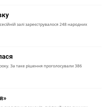
вку
сесійній залі зареєструвалося 248 народних
лася
року. За таке рішення проголосували 386
я»