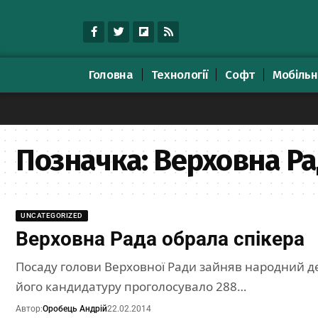
Головна
Технології
Софт
Мобільн
Позначка:
Верховна Ра
UNCATEGORIZED
Верховна Рада обрала спікера
Посаду голови Верховної Ради зайняв народний д
його кандидатуру проголосувало 288…
Автор:
Оробець Андрій
22.02.2014