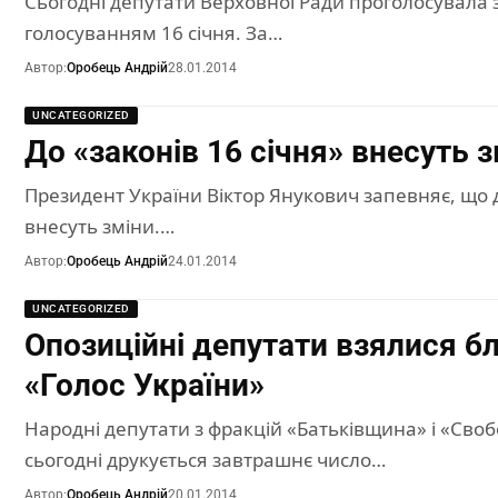
Сьогодні депутати Верховної Ради проголосувала 
голосуванням 16 січня. За…
Автор:
Оробець Андрій
28.01.2014
UNCATEGORIZED
До «законів 16 січня» внесуть 
Президент України Віктор Янукович запевняє, що 
внесуть зміни.…
Автор:
Оробець Андрій
24.01.2014
UNCATEGORIZED
Опозиційні депутати взялися б
«Голос України»
Народні депутати з фракцій «Батьківщина» і «Сво
сьогодні друкується завтрашнє число…
Автор:
Оробець Андрій
20.01.2014