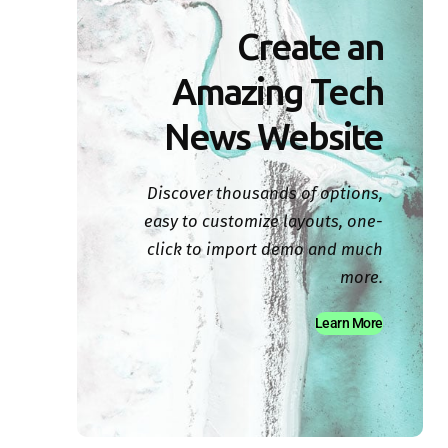
Create an
Amazing Tech
News Website
Discover thousands of options,
easy to customize layouts, one-
click to import demo and much
more.
Learn More