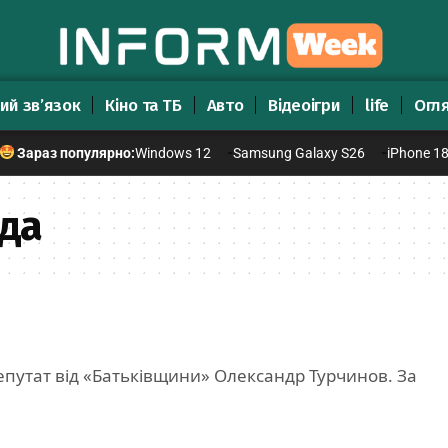
ий зв’язок
Кіно та ТБ
Авто
Відеоігри
life
Огл
Windows 12
Samsung Galaxy S26
iPhone 1
Зараз популярно:
да
епутат від «Батьківщини» Олександр Турчинов. За