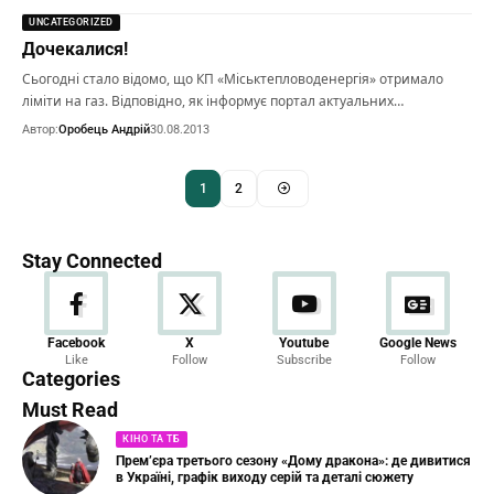
UNCATEGORIZED
Дочекалися!
Сьогодні стало відомо, що КП «Міськтепловоденергія» отримало
ліміти на газ. Відповідно, як інформує портал актуальних…
Автор:
Оробець Андрій
30.08.2013
1
2
Stay Connected
Новини
Facebook
X
Youtube
Google News
Like
Follow
Subscribe
Follow
23 Articles
Categories
Must Read
КІНО ТА ТБ
Прем’єра третього сезону «Дому дракона»: де дивитися
в Україні, графік виходу серій та деталі сюжету