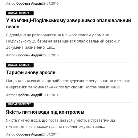
Автор:
Оробець Андрій
29.04.2015
UNCATEGORIZED
У Кам’янці-Подільському завершився опалювальний
сезон
Відповідно до розпорядження міського голови у Кам’янці-
Подільському 25 березня завершився опалювальний сезон. У
документі зазначено, що…
Автор:
Оробець Андрій
26.03.2015
UNCATEGORIZED
Тарифи знову зросли
Національна комісія, що здійснює державне регулювання у сферах
енергетики та комунальних послуг своїми Постановами №629…
Автор:
Оробець Андрій
10.12.2014
UNCATEGORIZED
Якість питної води під контролем
Якість питної води, що постачається у місто, є стратегічним
питанням, яке знаходиться на посиленому контролі…
Автор:
Оробець Андрій
27.04.2014