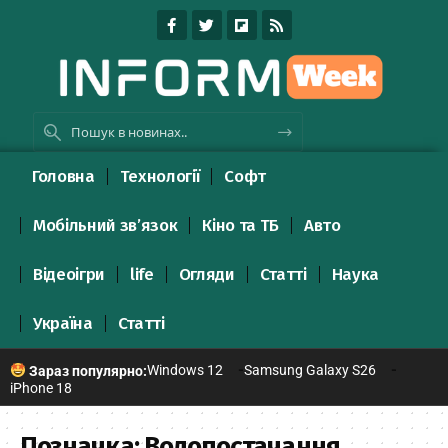
Головна
Технології
Софт
Мобільний зв’язок
Кіно та ТБ
Авто
Відеоігри
life
Огляди
Статті
Наука
Україна
Статті
Windows 12
Samsung Galaxy S26
Зараз популярно:
iPhone 18
Позначка:
Водопостачання