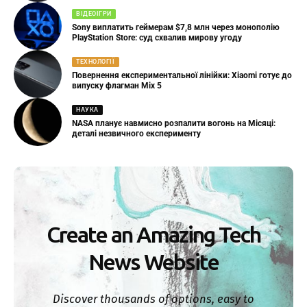
ВІДЕОІГРИ
Sony виплатить геймерам $7,8 млн через монополію
PlayStation Store: суд схвалив мирову угоду
ТЕХНОЛОГІЇ
Повернення експериментальної лінійки: Xiaomi готує до
випуску флагман Mix 5
НАУКА
NASA планує навмисно розпалити вогонь на Місяці:
деталі незвичного експерименту
Create an Amazing Tech
News Website
Discover thousands of options, easy to