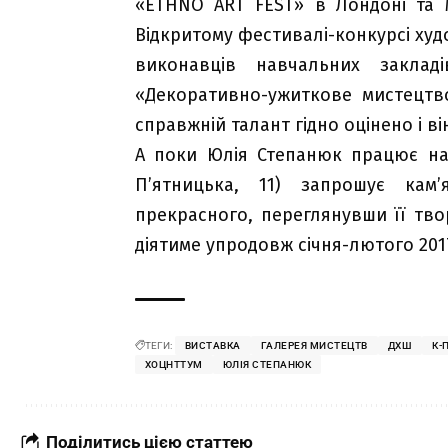
«ETHNO ART FEST» в Лондоні та 
Відкритому фестивалі-конкурсі худ
виконавців навчальних закладі
«Декоративно-ужиткове мистецтв
справжній талант гідно оцінено і в
А поки Юлія Степанюк працює на
П’ятницька, 11) запрошує кам
прекрасного, переглянувши її тв
діятиме упродовж січня-лютого 201
ТЕГИ:
ВИСТАВКА
ГАЛЕРЕЯ МИСТЕЦТВ
ДХШ
К-
ХОЦНТТУМ
ЮЛІЯ СТЕПАНЮК
Поділитись цією статтею