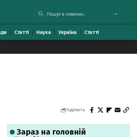
яди
Статті
Наука
Україна
Статті
8
Поділисть
Зараз на головній