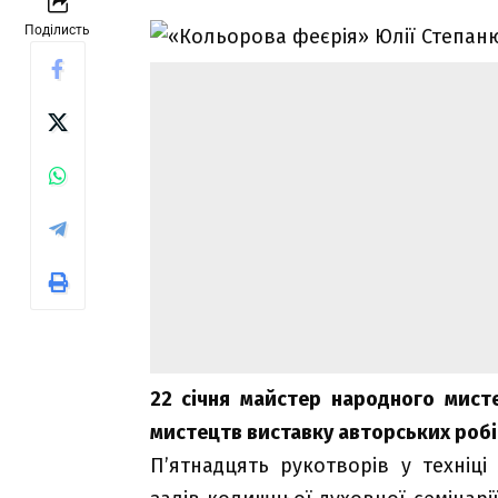
Поділисть
22 січня майстер народного мист
мистецтв виставку авторських роб
П’ятнадцять рукотворів у техніц