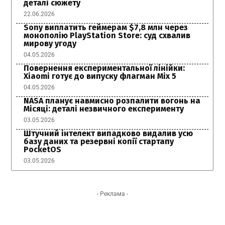
деталі сюжету
22.06.2026
Sony виплатить геймерам $7,8 млн через
монополію PlayStation Store: суд схвалив
мирову угоду
04.05.2026
Повернення експериментальної лінійки:
Xiaomi готує до випуску флагман Mix 5
04.05.2026
NASA планує навмисно розпалити вогонь на
Місяці: деталі незвичного експерименту
03.05.2026
Штучний інтелект випадково видалив усю
базу даних та резервні копії стартапу
PocketOS
03.05.2026
- Реклама -