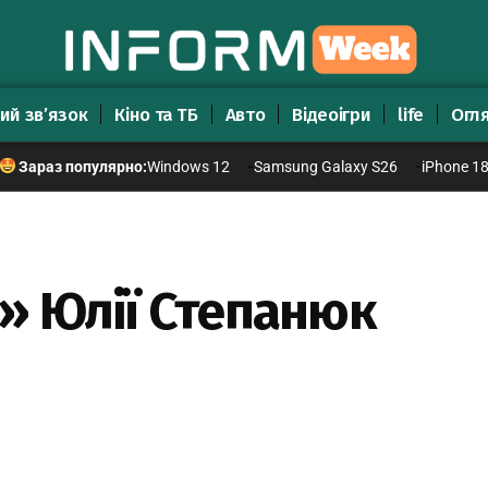
ий зв’язок
Кіно та ТБ
Авто
Відеоігри
life
Огл
Windows 12
Samsung Galaxy S26
iPhone 1
Зараз популярно:
» Юлії Степанюк