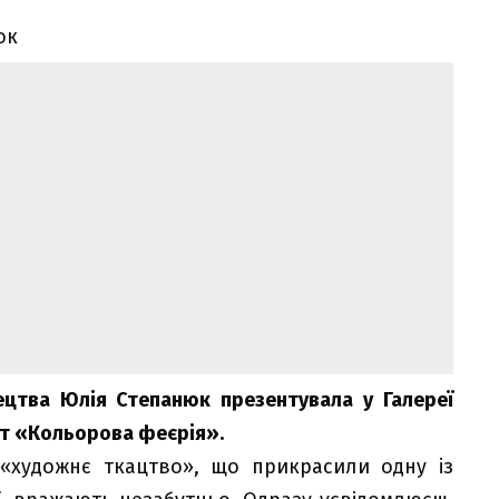
ецтва Юлія Степанюк презентувала у Галереї
іт «Кольорова феєрія».
і «художнє ткацтво», що прикрасили одну із