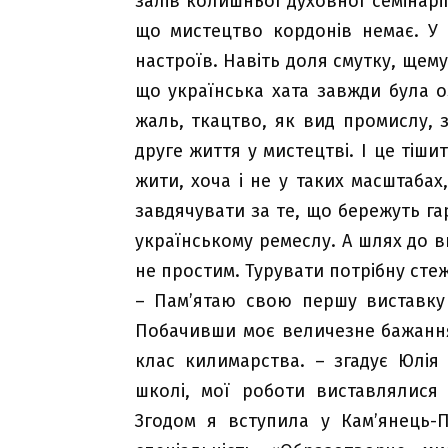
залів колишньої духовної семінарі
що мистецтво кордонів немає. У ї
настроїв. Навіть доля смутку, щему
що українська хата завжди була о
жаль, ткацтво, як вид промислу,
друге життя у мистецтві. І це тіши
жити, хоча і не у таких масштабах
завдячувати за те, що бережуть га
українському ремеслу. А шлях до ви
не простим. Турувати потрібну сте
– Пам’ятаю свою першу виставку у
Побачивши моє величезне бажанн
клас килимарства. – згадує Юлія
школі, мої роботи виставлялися 
Згодом я вступила у Кам’янець-