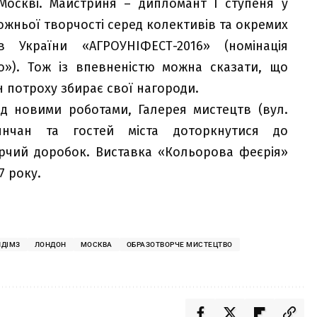
Москві. Майстриня – дипломант І ступеня у
ожньої творчості серед колективів та окремих
в України «АГРОУНІФЕСТ-2016» (номінація
о»). Тож із впевненістю можна сказати, що
ін потроху збирає свої нагороди.
д новими роботами, Галерея мистецтв (вул.
’янчан та гостей міста доторкнутися до
орчий доробок. Виставка «Кольорова феєрія»
7 року.
ПДІМЗ
ЛОНДОН
МОСКВА
ОБРАЗОТВОРЧЕ МИСТЕЦТВО