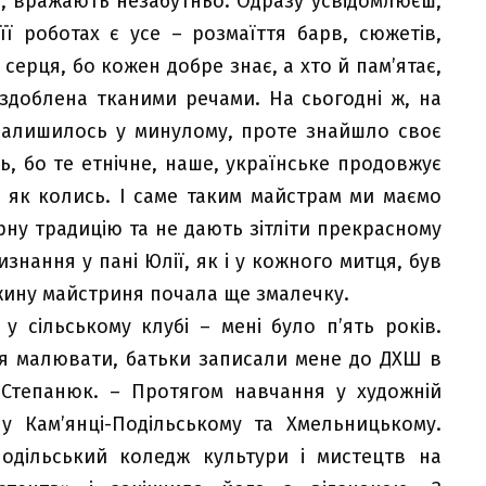
ї, вражають незабутньо. Одразу усвідомлюєш,
ї роботах є усе – розмаїття барв, сюжетів,
 серця, бо кожен добре знає, а хто й пам’ятає,
здоблена тканими речами. На сьогодні ж, на
 залишилось у минулому, проте знайшло своє
ть, бо те етнічне, наше, українське продовжує
, як колись. І саме таким майстрам ми маємо
рну традицію та не дають зітліти прекрасному
знання у пані Юлії, як і у кожного митця, був
жину майстриня почала ще змалечку.
 сільському клубі – мені було п’ять років.
я малювати, батьки записали мене до ДХШ в
 Степанюк. – Протягом навчання у художній
у Кам’янці-Подільському та Хмельницькому.
Подільський коледж культури і мистецтв на