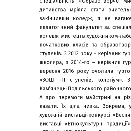
спеціальність «Образотворче ми
дитинства мріяла стати вчитель
закінчивши коледж, я не вагаюч
педагогічний факультет за спеці
коледжі мистецтв художником-лабо
початкових класів та образотво
ступенів. З 2012 року – керівник г
школяра, з 2014-го – керівник гу
вересня 2016 року очолила гурт
«ЗОШ І-ІІ ступенів, колегіум».
Кам’янець-Подільського районного
А про перемоги майстрині на різ
казати. Їх ціла низка. Зокрема, 
художній виставці-конкурсі «Весня
виставці «Етнокультурні традиці