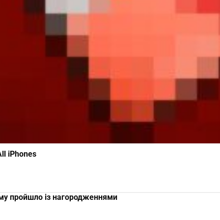
ll iPhones
ому пройшло із нагородженнями