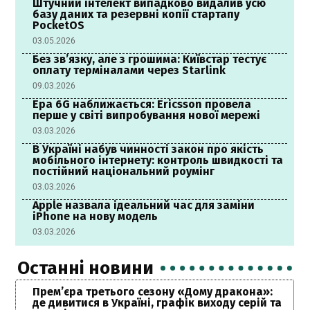
Штучний інтелект випадково видалив усю
базу даних та резервні копії стартапу
PocketOS
03.05.2026
Без зв’язку, але з грошима: Київстар тестує
оплату терміналами через Starlink
09.03.2026
Ера 6G наближається: Ericsson провела
перше у світі випробування нової мережі
03.03.2026
В Україні набув чинності закон про якість
мобільного інтернету: контроль швидкості та
постійний національний роумінг
03.03.2026
Apple назвала ідеальний час для заміни
iPhone на нову модель
03.03.2026
Останні новини
Прем’єра третього сезону «Дому дракона»:
де дивитися в Україні, графік виходу серій та