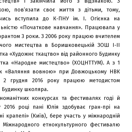
стецтв» і закінчила його з відзнакою. З
кою, пов’язати своє життя з дітьми, тому,
ись вступила до К-ПНУ ім. І. Огієнка на
альністю «Початкове навчання». Працювала у
рантом 3 роки. З 2006 року працюю вчителем
рчого мистецтва в Боришковецькій ЗОШ І-ІІ
уртка «Художнє ткацтво» від районного Будинку
ртка «Народне мистецтво» (ХОЦНТТУМ). А з 1
ок «Валяння вовною» при Довжоцькому НВК
 З 2 грудня 2016 року працюю методистом
 Будинку школяра.
номанітних конкурсах та фестивалях годі й
у 2016 році пані Юлія здобуває гран-прі на
ні крапелі» (Київ), бере участь у міжнародній
ї» Міжнародного етнокультурного фестивалю