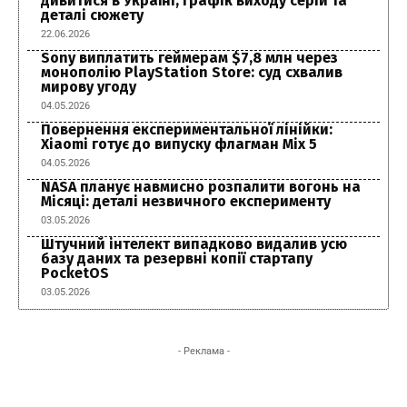
дивитися в Україні, графік виходу серій та
деталі сюжету
22.06.2026
Sony виплатить геймерам $7,8 млн через
монополію PlayStation Store: суд схвалив
мирову угоду
04.05.2026
Повернення експериментальної лінійки:
Xiaomi готує до випуску флагман Mix 5
04.05.2026
NASA планує навмисно розпалити вогонь на
Місяці: деталі незвичного експерименту
03.05.2026
Штучний інтелект випадково видалив усю
базу даних та резервні копії стартапу
PocketOS
03.05.2026
- Реклама -