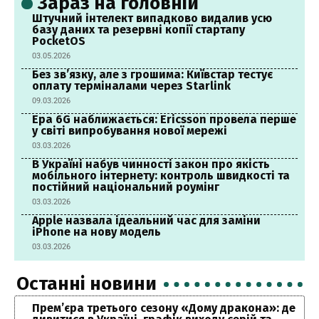
Зараз на головній
Штучний інтелект випадково видалив усю
базу даних та резервні копії стартапу
PocketOS
03.05.2026
Без зв’язку, але з грошима: Київстар тестує
оплату терміналами через Starlink
09.03.2026
Ера 6G наближається: Ericsson провела перше
у світі випробування нової мережі
03.03.2026
В Україні набув чинності закон про якість
мобільного інтернету: контроль швидкості та
постійний національний роумінг
03.03.2026
Apple назвала ідеальний час для заміни
iPhone на нову модель
03.03.2026
Останні новини
Прем’єра третього сезону «Дому дракона»: де