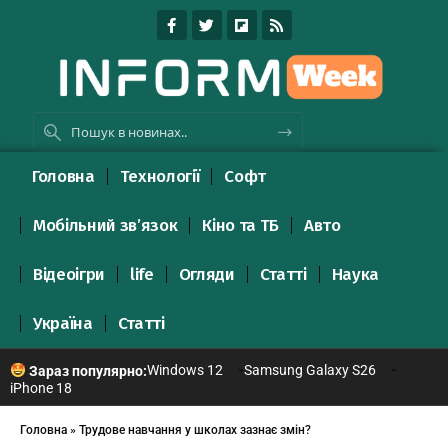
Головна
Технології
Софт
Мобільний зв’язок
Кіно та ТБ
Авто
Відеоігри
life
Огляди
Статті
Наука
Україна
Статті
Windows 12
Samsung Galaxy S26
Зараз популярно:
iPhone 18
Головна
»
Трудове навчання у школах зазнає змін?