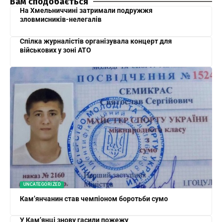
Вам сподобається
На Хмельниччині затримали подружжя
зловмисників-нелегалів
Спілка журналістів організувала концерт для
військових у зоні АТО
UNCATEGORIZED
Кам’янчанин став чемпіоном боротьби сумо
У Кам’янці знову гасили пожежу