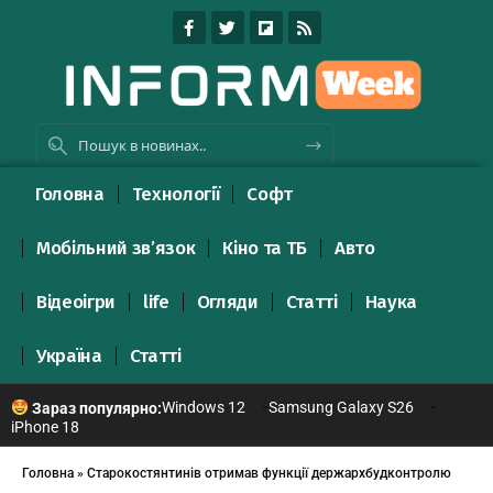
Головна
Технології
Софт
Мобільний зв’язок
Кіно та ТБ
Авто
Відеоігри
life
Огляди
Статті
Наука
Україна
Статті
Windows 12
Samsung Galaxy S26
Зараз популярно:
iPhone 18
Головна
»
Старокостянтинів отримав функції держархбудконтролю