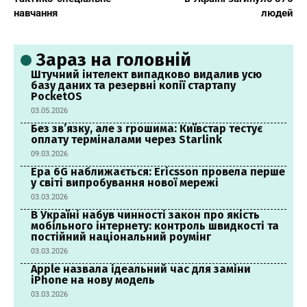
навчання
людей
Зараз на головній
Штучний інтелект випадково видалив усю
базу даних та резервні копії стартапу
PocketOS
03.05.2026
Без зв’язку, але з грошима: Київстар тестує
оплату терміналами через Starlink
09.03.2026
Ера 6G наближається: Ericsson провела перше
у світі випробування нової мережі
03.03.2026
В Україні набув чинності закон про якість
мобільного інтернету: контроль швидкості та
постійний національний роумінг
03.03.2026
Apple назвала ідеальний час для заміни
iPhone на нову модель
03.03.2026