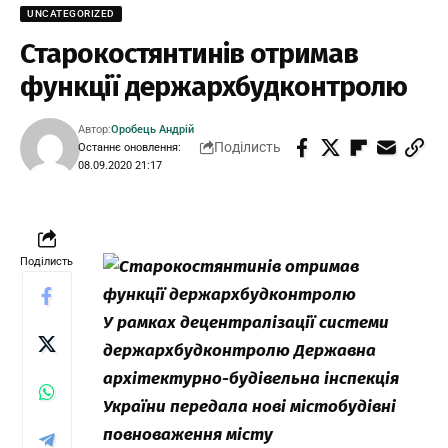
UNCATEGORIZED
Старокостянтинів отримав
функції держархбудконтролю
Автор:
Оробець Андрій
Поділисть
Останнє оновлення:
08.09.2020 21:17
Поділисть
У рамках децентралізації системи
держархбудконтролю Державна
архітектурно-будівельна інспекція
України передала нові містобудівні
повноваження місту