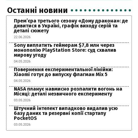
Останні новини
Прем’єра третього сезону «Дому дракона»: де
дивитися в Україні, графік виходу серій та
деталі сюжету
22.06.2026
Sony виплатить геймерам $7,8 млн через
монополію PlayStation Store: суд схвалив
мирову угоду
04.05.2026
Повернення експериментальної лінійки:
Xiaomi готує до випуску флагман Mix 5
04.05.2026
NASA планує навмисно розпалити вогонь на
Місяці: деталі незвичного експерименту
03.05.2026
Штучний інтелект випадково видалив усю
базу даних та резервні копії стартапу
PocketOS
03.05.2026