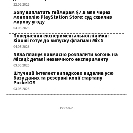
22.06.2026
Sony виплатить геймерам $7,8 млн через
монополію PlayStation Store: суд схвалив
мирову угоду
04.05.2026
Повернення експериментальної лінійки:
Xiaomi готує до випуску флагман Mix 5
04.05.2026
NASA планує навмисно розпалити вогонь на
Місяці: деталі незвичного експерименту
03.05.2026
Штучний інтелект випадково видалив усю
базу даних та резервні копії стартапу
PocketOS
03.05.2026
- Реклама -