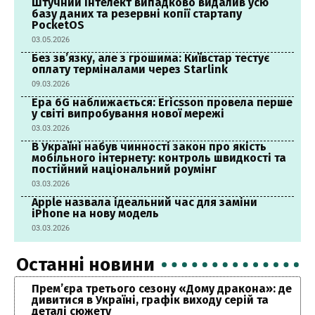
Штучний інтелект випадково видалив усю
базу даних та резервні копії стартапу
PocketOS
03.05.2026
Без зв’язку, але з грошима: Київстар тестує
оплату терміналами через Starlink
09.03.2026
Ера 6G наближається: Ericsson провела перше
у світі випробування нової мережі
03.03.2026
В Україні набув чинності закон про якість
мобільного інтернету: контроль швидкості та
постійний національний роумінг
03.03.2026
Apple назвала ідеальний час для заміни
iPhone на нову модель
03.03.2026
Останні новини
Прем’єра третього сезону «Дому дракона»: де
дивитися в Україні, графік виходу серій та
деталі сюжету