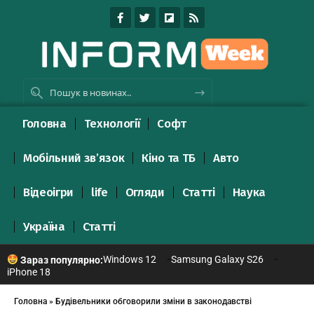
Головна
Технології
Софт
Мобільний зв’язок
Кіно та ТБ
Авто
Відеоігри
life
Огляди
Статті
Наука
Україна
Статті
Windows 12
Samsung Galaxy S26
Зараз популярно:
iPhone 18
Головна
»
Будівельники обговорили зміни в законодавстві