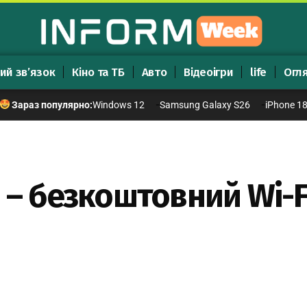
ий зв’язок
Кіно та ТБ
Авто
Відеоігри
life
Огл
Windows 12
Samsung Galaxy S26
iPhone 1
Зараз популярно:
 – безкоштовний Wi-F