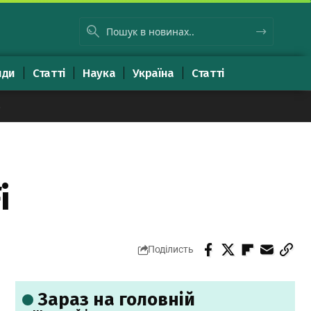
яди
Статті
Наука
Україна
Статті
8
i
Поділисть
Зараз на головній