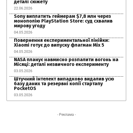
деталі сюжету
22.06.2026
Sony виплатить геймерам $7,8 млн через
монополію PlayStation Store: суд схвалив
мирову угоду
04.05.2026
Повернення експериментальної лінійки:
Xiaomi готує до випуску флагман Mix 5
04.05.2026
NASA планує навмисно розпалити вогонь на
Місяці: деталі незвичного експерименту
03.05.2026
Штучний інтелект випадково видалив усю
базу даних та резервні копії стартапу
PocketOS
03.05.2026
- Реклама -