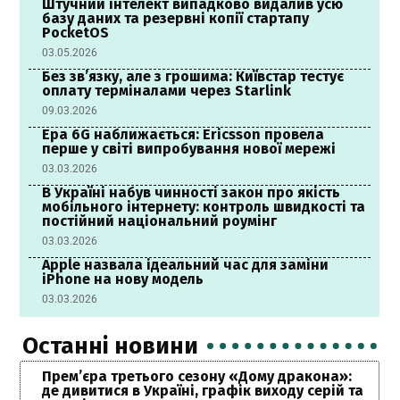
Штучний інтелект випадково видалив усю
базу даних та резервні копії стартапу
PocketOS
03.05.2026
Без зв’язку, але з грошима: Київстар тестує
оплату терміналами через Starlink
09.03.2026
Ера 6G наближається: Ericsson провела
перше у світі випробування нової мережі
03.03.2026
В Україні набув чинності закон про якість
мобільного інтернету: контроль швидкості та
постійний національний роумінг
03.03.2026
Apple назвала ідеальний час для заміни
iPhone на нову модель
03.03.2026
Останні новини
Прем’єра третього сезону «Дому дракона»:
де дивитися в Україні, графік виходу серій та