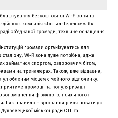
облаштування безкоштовної Wi-Fi зони та
 здійснює компанія «Інстал-Телеком». Як
 раді об’єднаної громади, технічне оснащення
нституцій громади організуватись для
 стадіону, Wi-Fi зона дуже потрібна, адже
чих займатися спортом, оздоровчим бігом,
авами на тренажерах. Також, вже віддавна,
та улюбленим місцем сімейного відпочинку.
сприятиме промоції та популяризації
вої зміцнення фізичного, психічного і
и. І як правило – зростання рівня поваги до
 Дунаєвецької міської ради ОТГ та