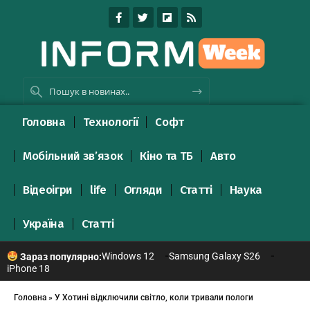
Головна
Технології
Софт
Мобільний зв’язок
Кіно та ТБ
Авто
Відеоігри
life
Огляди
Статті
Наука
Україна
Статті
Windows 12
Samsung Galaxy S26
Зараз популярно:
iPhone 18
Головна
»
У Хотині відключили світло, коли тривали пологи