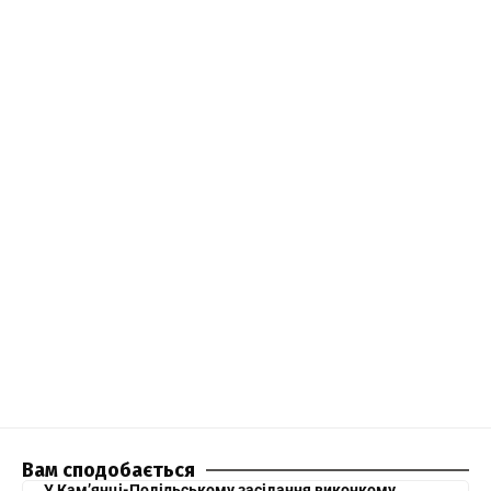
Вам сподобається
У Кам’янці-Подільському засідання виконкому