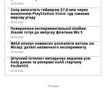
22.06.2026
Sony виплатить геймерам $7,8 млн через
монополію PlayStation Store: суд схвалив
мирову угоду
04.05.2026
Повернення експериментальної лінійки:
Xiaomi готує до випуску флагман Mix 5
04.05.2026
NASA планує навмисно розпалити вогонь на
Місяці: деталі незвичного експерименту
03.05.2026
Штучний інтелект випадково видалив усю
базу даних та резервні копії стартапу
PocketOS
03.05.2026
- Реклама -