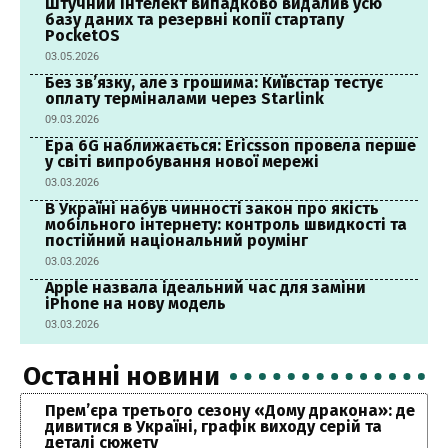
Штучний інтелект випадково видалив усю
базу даних та резервні копії стартапу
PocketOS
03.05.2026
Без зв’язку, але з грошима: Київстар тестує
оплату терміналами через Starlink
09.03.2026
Ера 6G наближається: Ericsson провела перше
у світі випробування нової мережі
03.03.2026
В Україні набув чинності закон про якість
мобільного інтернету: контроль швидкості та
постійний національний роумінг
03.03.2026
Apple назвала ідеальний час для заміни
iPhone на нову модель
03.03.2026
Останні новини
Прем’єра третього сезону «Дому дракона»: де
дивитися в Україні, графік виходу серій та
деталі сюжету