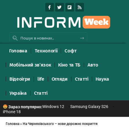
Головна
Технології
Софт
Мобільний зв’язок
Кіно та ТБ
Авто
Відеоігри
life
Огляди
Статті
Наука
Україна
Статті
Windows 12
Samsung Galaxy S26
Зараз популярно:
iPhone 18
Головна
»
На Черняхівського – нове дорожнє покриття