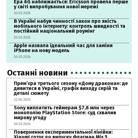
Ера 6G наближається: Ericsson провела перше
у світі випробування нової мережі
03.03.2026
В Україні набув чинності закон про якість
мобільного інтернету: контроль швидкості та
постійний національний роумінг
03.03.2026
Apple назвала ідеальний час для заміни
iPhone на нову модель
03.03.2026
Останні новини
Прем’єра третього сезону «Дому дракона»: де
дивитися в Україні, графік виходу серій та
деталі сюжету
22.06.2026
Sony виплатить геймерам $7,8 млн через
монополію PlayStation Store: суд схвалив
мирову угоду
04.05.2026
Повернення експериментальної лінійки:
Xiaomi готує до випуску флагман Mix 5