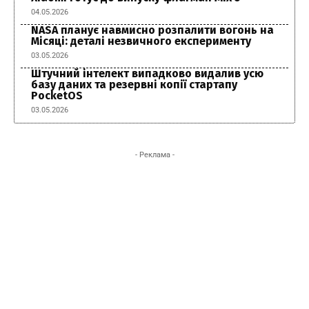
04.05.2026
NASA планує навмисно розпалити вогонь на
Місяці: деталі незвичного експерименту
03.05.2026
Штучний інтелект випадково видалив усю
базу даних та резервні копії стартапу
PocketOS
03.05.2026
- Реклама -