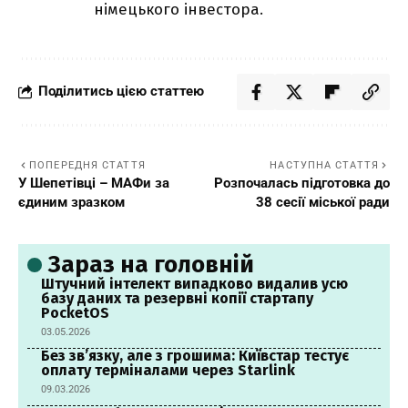
німецького інвестора.
Поділитись цією статтею
ПОПЕРЕДНЯ СТАТТЯ
НАСТУПНА СТАТТЯ
У Шепетівці – МАФи за
Розпочалась підготовка до
єдиним зразком
38 сесії міської ради
Зараз на головній
Штучний інтелект випадково видалив усю
базу даних та резервні копії стартапу
PocketOS
03.05.2026
Без зв’язку, але з грошима: Київстар тестує
оплату терміналами через Starlink
09.03.2026