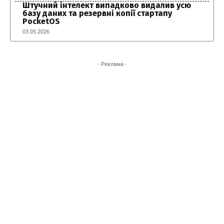
Штучний інтелект випадково видалив усю
базу даних та резервні копії стартапу
PocketOS
03.05.2026
- Реклама -