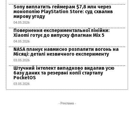
Sony виплатить геймерам $7,8 млн через
монополію PlayStation Store: суд схвалив
мирову угоду
04.05.2026
Повернення експериментальної лінійки:
Xiaomi готує до випуску флагман Mix 5
04.05.2026
NASA планує навмисно розпалити вогонь на
Місяці: деталі незвичного експерименту
03.05.2026
Штучний інтелект випадково видалив усю
базу даних та резервні копії стартапу
PocketOS
03.05.2026
- Реклама -