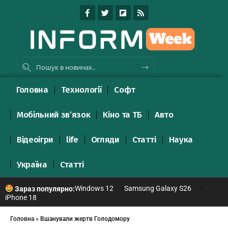
Головна
Технології
Софт
Мобільний зв’язок
Кіно та ТБ
Авто
Відеоігри
life
Огляди
Статті
Наука
Україна
Статті
Windows 12
Samsung Galaxy S26
Зараз популярно:
iPhone 18
Головна
»
Вшанували жертв Голодомору