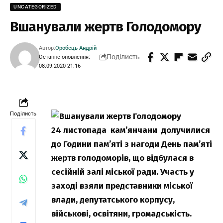
UNCATEGORIZED
Вшанували жертв Голодомору
Автор:
Оробець Андрій
Поділисть
Останнє оновлення:
08.09.2020 21:16
Поділисть
24 листопада кам’янчани долучилися
до Години пам’яті з нагоди День пам’яті
жертв голодоморів, що відбулася в
сесійній залі міської ради. Участь у
заході взяли представники міської
влади, депутатського корпусу,
військові, освітяни, громадськість.