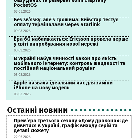
базу даних та резервні копії стартапу
PocketOS
03.05.2026
Без зв’язку, але з грошима: Київстар тестує
оплату терміналами через Starlink
09.03.2026
Ера 6G наближається: Ericsson провела перше
у світі випробування нової мережі
03.03.2026
В Україні набув чинності закон про якість
мобільного інтернету: контроль швидкості та
постійний національний роумінг
03.03.2026
Apple назвала ідеальний час для заміни
iPhone на нову модель
03.03.2026
Останні новини
Прем’єра третього сезону «Дому дракона»: де
дивитися в Україні, графік виходу серій та
деталі сюжету
22.06.2026