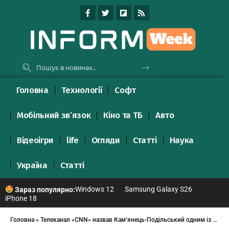
Головна
Технології
Софт
Мобільний зв’язок
Кіно та ТБ
Авто
Відеоігри
life
Огляди
Статті
Наука
Україна
Статті
Windows 12
Samsung Galaxy S26
Зараз популярно:
iPhone 18
Головна
»
Телеканал «СNN» назвав Кам’янець-Подільський одним із кращих міст України