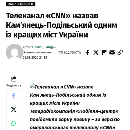
UNCATEGORIZED
Телеканал «СNN» назвав
Кам’янець-Подільський одним
із кращих міст України
Автор:
Оробець Андрій
Поділисть
Останнє оновлення:
08.09.2020 21:15
Поділисть
Телерадіокомпанія «Поділля-центр»
повідомила гарну новину – за версією
американського телеканалу «СNN»