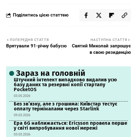
Поділитись цією статтею
ПОПЕРЕДНЯ СТАТТЯ
НАСТУПНА СТАТТЯ
Врятували 91-річну бабусю
Святий Миколай запрошує
в свою резиденцію
Зараз на головній
Штучний інтелект випадково видалив усю
базу даних та резервні копії стартапу
PocketOS
03.05.2026
Без зв’язку, але з грошима: Київстар тестує
оплату терміналами через Starlink
09.03.2026
Ера 6G наближається: Ericsson провела перше
у світі випробування нової мережі
03.03.2026