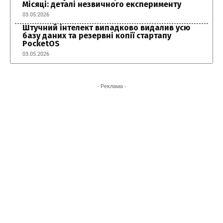
Місяці: деталі незвичного експерименту
03.05.2026
Штучний інтелект випадково видалив усю
базу даних та резервні копії стартапу
PocketOS
03.05.2026
- Реклама -