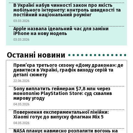
В Україні набув чинності закон про якість
мобільного інтернету: контроль швидкості та
постійний національний роумінг
03.03.2026
Apple назвала ідеальний час для заміни
iPhone на нову модель
03.03.2026
Останні новини
Прем’єра третього сезону «Дому дракона»: де
дивитися в Україні, графік виходу серій та
деталі сюжету
22.06.2026
Sony виплатить геймерам $7,8 млн через
монополію PlayStation Store: суд схвалив
мирову угоду
04.05.2026
Повернення експериментальної лінійки:
Xiaomi готує до випуску флагман Mix 5
04.05.2026
NASA планує навмисно розпалити вогонь на