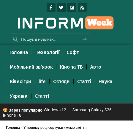
Головна
Технології
Софт
Мобільний зв’язок
Кіно та ТБ
Авто
Відеоігри
life
Огляди
Статті
Наука
Україна
Статті
Windows 12
Samsung Galaxy S26
Зараз популярно:
iPhone 18
Головна
»
У новому році сортуватимемо сміття