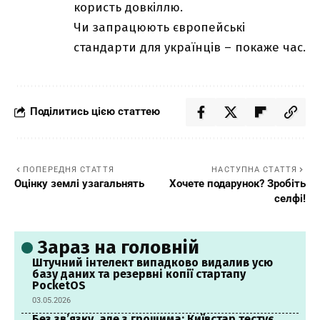
користь довкіллю.
Чи запрацюють європейські
стандарти для українців – покаже час.
Поділитись цією статтею
ПОПЕРЕДНЯ СТАТТЯ
НАСТУПНА СТАТТЯ
Оцінку землі узагальнять
Хочете подарунок? Зробіть
селфі!
Зараз на головній
Штучний інтелект випадково видалив усю
базу даних та резервні копії стартапу
PocketOS
03.05.2026
Без зв’язку, але з грошима: Київстар тестує