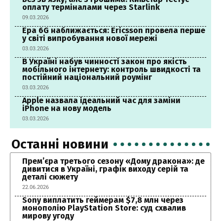
оплату терміналами через Starlink
09.03.2026
Ера 6G наближається: Ericsson провела перше
у світі випробування нової мережі
03.03.2026
В Україні набув чинності закон про якість
мобільного інтернету: контроль швидкості та
постійний національний роумінг
03.03.2026
Apple назвала ідеальний час для заміни
iPhone на нову модель
03.03.2026
Останні новини
Прем’єра третього сезону «Дому дракона»: де
дивитися в Україні, графік виходу серій та
деталі сюжету
22.06.2026
Sony виплатить геймерам $7,8 млн через
монополію PlayStation Store: суд схвалив
мирову угоду