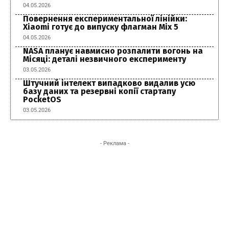
04.05.2026
Повернення експериментальної лінійки:
Xiaomi готує до випуску флагман Mix 5
04.05.2026
NASA планує навмисно розпалити вогонь на
Місяці: деталі незвичного експерименту
03.05.2026
Штучний інтелект випадково видалив усю
базу даних та резервні копії стартапу
PocketOS
03.05.2026
- Реклама -