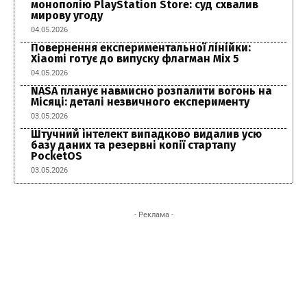
монополію PlayStation Store: суд схвалив
мирову угоду
04.05.2026
Повернення експериментальної лінійки:
Xiaomi готує до випуску флагман Mix 5
04.05.2026
NASA планує навмисно розпалити вогонь на
Місяці: деталі незвичного експерименту
03.05.2026
Штучний інтелект випадково видалив усю
базу даних та резервні копії стартапу
PocketOS
03.05.2026
- Реклама -