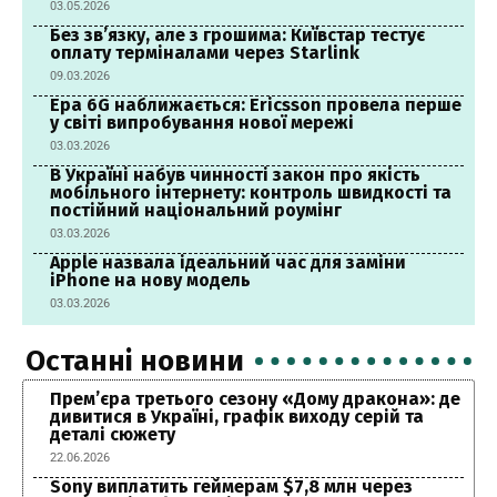
03.05.2026
Без зв’язку, але з грошима: Київстар тестує
оплату терміналами через Starlink
09.03.2026
Ера 6G наближається: Ericsson провела перше
у світі випробування нової мережі
03.03.2026
В Україні набув чинності закон про якість
мобільного інтернету: контроль швидкості та
постійний національний роумінг
03.03.2026
Apple назвала ідеальний час для заміни
iPhone на нову модель
03.03.2026
Останні новини
Прем’єра третього сезону «Дому дракона»: де
дивитися в Україні, графік виходу серій та
деталі сюжету
22.06.2026
Sony виплатить геймерам $7,8 млн через