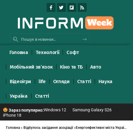
Головна
Технології
Софт
Мобільний зв’язок
Кіно та ТБ
Авто
Відеоігри
life
Огляди
Статті
Наука
Україна
Статті
Windows 12
Samsung Galaxy S26
Зараз популярно:
iPhone 18
Головна
»
Відбулось засідання асоціації «Енергоефективні міста України»