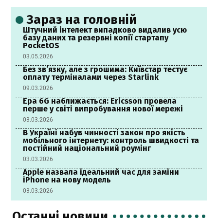
Зараз на головній
Штучний інтелект випадково видалив усю
базу даних та резервні копії стартапу
PocketOS
03.05.2026
Без зв’язку, але з грошима: Київстар тестує
оплату терміналами через Starlink
09.03.2026
Ера 6G наближається: Ericsson провела
перше у світі випробування нової мережі
03.03.2026
В Україні набув чинності закон про якість
мобільного інтернету: контроль швидкості та
постійний національний роумінг
03.03.2026
Apple назвала ідеальний час для заміни
iPhone на нову модель
03.03.2026
Останні новини