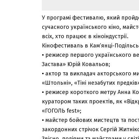
У програмі фестивалю, який пройде
сучасного українського кіно, майст
всіх, хто працює в кіноіндустрії.
Кінофестиваль в Кам’янці-Подільсь
▪ режисер першого українського 
Застава» Юрій Ковальов;
▪ актор та викладач акторського м
«Штольні», «Тіні незабутих предків
▪ режисер короткого метру Анна Кор
куратором таких проектів, як «Відк
«ГОГОЛЬ fest»;
▪ майстер бойових мистецтв та пос
закордонних стрічок Сергій Житнік
Звісно, подіями та майстрами у світ