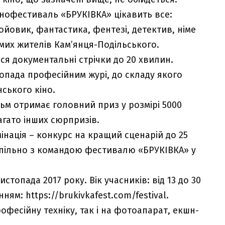
кінофестиваль «БРУКІВКА» цікавить все:
ойовик, фантастика, фентезі, детектив, німе
домих жителів Кам’янця-Подільського.
 документальні стрічки до 20 хвилин.
топада професійним журі, до складу якого
ського кіно.
ьм отримає головний приз у розмірі 5000
агато інших сюрпризів.
інація – конкурс на кращий сценарій до 25
 спільно з командою фестивалю «БРУКІВКА» у
стопада 2017 року. Вік учасників: від 13 до 30
анням:
https://brukivkafest.com/festival
.
фесійну техніку, так і на фотоапарат, екшн-