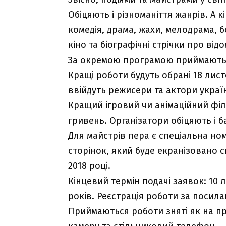
Обіцяють і різноманіття жанрів. А 
комедія, драма, жахи, мелодрама, б
кіно та біографічні стрічки про ві
За окремою програмою приймаються
Кращі роботи будуть обрані 18 лис
ввійдуть режисери та актори україн
Кращий ігровий чи анімаційний філ
гривень. Організатори обіцяють і б
Для майстрів пера є спеціальна ном
сторінок, який буде екранізовано
2018 році.
Кінцевий термін подачі заявок: 10 ли
років. Реєстрація роботи за посил
Приймаються роботи зняті як на про