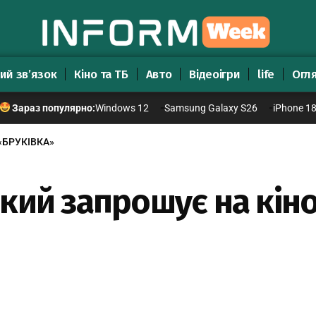
ий зв’язок
Кіно та ТБ
Авто
Відеоігри
life
Огл
Windows 12
Samsung Galaxy S26
iPhone 1
Зараз популярно:
 «БРУКІВКА»
кий запрошує на кі