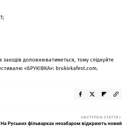
1;
а заходів доповнюватиметься, тому слідкуйте
фестивалю «БРУКІВКА»:
brukivkafest.com
.
НАСТУПНА СТАТТЯ
На Руських фільварках незабаром відкриють новий