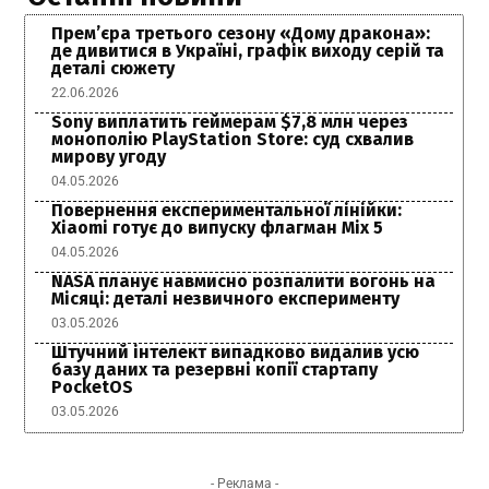
Прем’єра третього сезону «Дому дракона»:
де дивитися в Україні, графік виходу серій та
деталі сюжету
22.06.2026
Sony виплатить геймерам $7,8 млн через
монополію PlayStation Store: суд схвалив
мирову угоду
04.05.2026
Повернення експериментальної лінійки:
Xiaomi готує до випуску флагман Mix 5
04.05.2026
NASA планує навмисно розпалити вогонь на
Місяці: деталі незвичного експерименту
03.05.2026
Штучний інтелект випадково видалив усю
базу даних та резервні копії стартапу
PocketOS
03.05.2026
- Реклама -