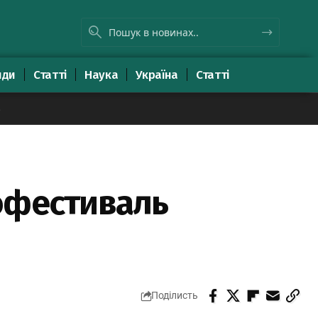
яди
Статті
Наука
Україна
Статті
8
нофестиваль
Поділисть