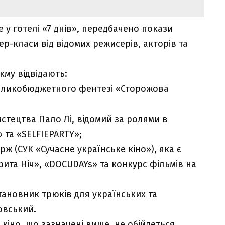
 у готелі «7 днів», передбачено покази
ер-класи від відомих режисерів, акторів та
кму відвідають:
великобюджетного фентезі «Сторожова
истецтва Пало Лі, відомий за ролями в
» та «SELFIEPARTY»;
ж (СУК «Сучасне українське кіно»), яка є
рита Ніч», «DOCUDAYs» та конкурс фільмів на
тановник трюків для українських та
овський.
і кіно, що зазначені вище, не обійдеться.