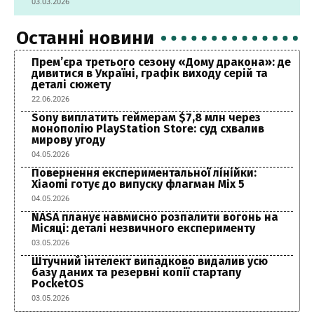
03.03.2026
Останні новини
Прем’єра третього сезону «Дому дракона»: де
дивитися в Україні, графік виходу серій та
деталі сюжету
22.06.2026
Sony виплатить геймерам $7,8 млн через
монополію PlayStation Store: суд схвалив
мирову угоду
04.05.2026
Повернення експериментальної лінійки:
Xiaomi готує до випуску флагман Mix 5
04.05.2026
NASA планує навмисно розпалити вогонь на
Місяці: деталі незвичного експерименту
03.05.2026
Штучний інтелект випадково видалив усю
базу даних та резервні копії стартапу
PocketOS
03.05.2026