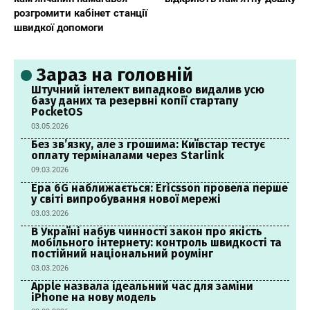
розгромити кабінет станції
швидкої допомоги
Зараз на головній
Штучний інтелект випадково видалив усю
базу даних та резервні копії стартапу
PocketOS
03.05.2026
Без зв’язку, але з грошима: Київстар тестує
оплату терміналами через Starlink
09.03.2026
Ера 6G наближається: Ericsson провела перше
у світі випробування нової мережі
03.03.2026
В Україні набув чинності закон про якість
мобільного інтернету: контроль швидкості та
постійний національний роумінг
03.03.2026
Apple назвала ідеальний час для заміни
iPhone на нову модель