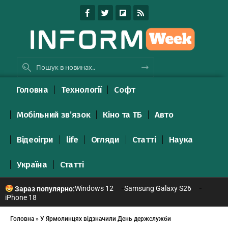
Головна
Технології
Софт
Мобільний зв’язок
Кіно та ТБ
Авто
Відеоігри
life
Огляди
Статті
Наука
Україна
Статті
Windows 12
Samsung Galaxy S26
Зараз популярно:
iPhone 18
Головна
»
У Ярмолинцях відзначили День держслужби