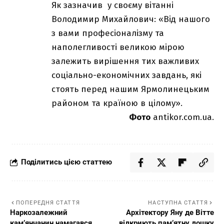
Як зазначив у своєму вітанні
Володимир Михайлович: «Від нашого
з вами професіоналізму та
наполегливості великою мірою
залежить вирішення тих важливих
соціально-економічних завдань, які
стоять перед нашим Ярмолинецьким
районом та країною в цілому».
Фото
antikor.com.ua.
Поділитись цією статтею
ПОПЕРЕДНЯ СТАТТЯ
НАСТУПНА СТАТТЯ
Наркозалежний
Архітектору Яну де Вітте
кам’янчанин намагався
відкриють пам’ятну дошку