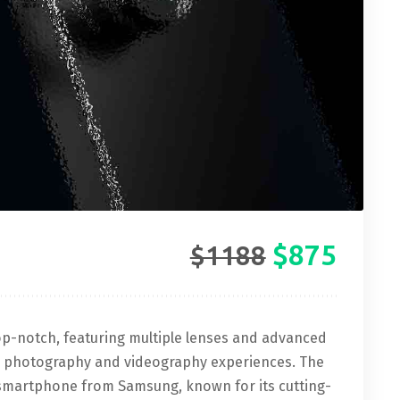
$875
$1188
op-notch, featuring multiple lenses and advanced
s’ photography and videography experiences. The
ip smartphone from Samsung, known for its cutting-