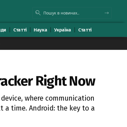
яди
Статті
Наука
Україна
Статті
8
racker Right Now
d device, where communication
 a time. Android: the key to a