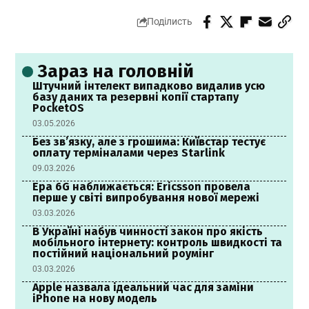
Поділисть
Зараз на головній
Штучний інтелект випадково видалив усю
базу даних та резервні копії стартапу
PocketOS
03.05.2026
Без зв’язку, але з грошима: Київстар тестує
оплату терміналами через Starlink
09.03.2026
Ера 6G наближається: Ericsson провела
перше у світі випробування нової мережі
03.03.2026
В Україні набув чинності закон про якість
мобільного інтернету: контроль швидкості та
постійний національний роумінг
03.03.2026
Apple назвала ідеальний час для заміни
iPhone на нову модель