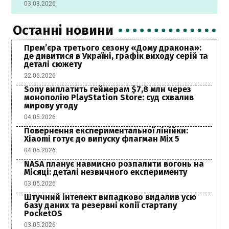
03.03.2026
Останні новини
Прем’єра третього сезону «Дому дракона»:
де дивитися в Україні, графік виходу серій та
деталі сюжету
22.06.2026
Sony виплатить геймерам $7,8 млн через
монополію PlayStation Store: суд схвалив
мирову угоду
04.05.2026
Повернення експериментальної лінійки:
Xiaomi готує до випуску флагман Mix 5
04.05.2026
NASA планує навмисно розпалити вогонь на
Місяці: деталі незвичного експерименту
03.05.2026
Штучний інтелект випадково видалив усю
базу даних та резервні копії стартапу
PocketOS
03.05.2026