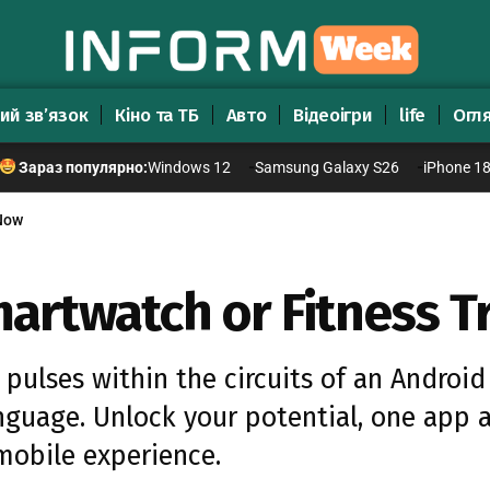
ий зв’язок
Кіно та ТБ
Авто
Відеоігри
life
Огл
Windows 12
Samsung Galaxy S26
iPhone 1
Зараз популярно:
 Now
artwatch or Fitness T
pulses within the circuits of an Androi
guage. Unlock your potential, one app at
 mobile experience.