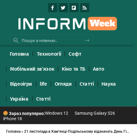
Головна
Технології
Софт
Мобільний зв’язок
Кіно та ТБ
Авто
Відеоігри
life
Огляди
Статті
Наука
Україна
Статті
Windows 12
Samsung Galaxy S26
Зараз популярно:
iPhone 18
Головна
»
21 листопада в Кам’янці-Подільському відзначать День Гідності та Свободи