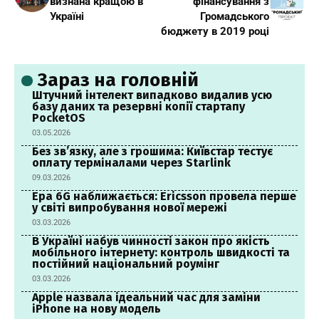
визнана кращою в
фінансування з
Україні
Громадського
бюджету в 2019 році
Зараз на головній
Штучний інтелект випадково видалив усю
базу даних та резервні копії стартапу
PocketOS
03.05.2026
Без зв’язку, але з грошима: Київстар тестує
оплату терміналами через Starlink
09.03.2026
Ера 6G наближається: Ericsson провела перше
у світі випробування нової мережі
03.03.2026
В Україні набув чинності закон про якість
мобільного інтернету: контроль швидкості та
постійний національний роумінг
03.03.2026
Apple назвала ідеальний час для заміни
iPhone на нову модель