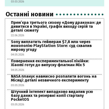
03.03.2026
Останні новини
Прем’єра третього сезону «Дому дракона»: де
дивитися в Україні, графік виходу серій та
деталі сюжету
22.06.2026
Sony виплатить геймерам $7,8 млн через
монополію PlayStation Store: суд схвалив
мирову угоду
04.05.2026
Повернення експериментальної лінійки:
Xiaomi готує до випуску флагман Mix 5
04.05.2026
NASA планує навмисно розпалити вогонь на
Місяці: деталі незвичного експерименту
03.05.2026
Штучний інтелект випадково видалив усю
базу даних та резервні копії стартапу
PocketOS
03.05.2026