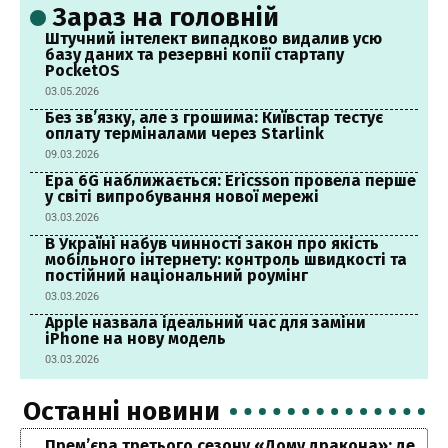
Зараз на головній
Штучний інтелект випадково видалив усю
базу даних та резервні копії стартапу
PocketOS
03.05.2026
Без зв’язку, але з грошима: Київстар тестує
оплату терміналами через Starlink
09.03.2026
Ера 6G наближається: Ericsson провела перше
у світі випробування нової мережі
03.03.2026
В Україні набув чинності закон про якість
мобільного інтернету: контроль швидкості та
постійний національний роумінг
03.03.2026
Apple назвала ідеальний час для заміни
iPhone на нову модель
03.03.2026
Останні новини
Прем’єра третього сезону «Дому дракона»: де