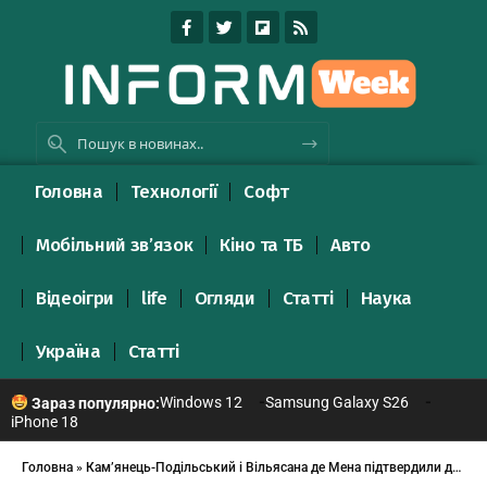
Головна
Технології
Софт
Мобільний зв’язок
Кіно та ТБ
Авто
Відеоігри
life
Огляди
Статті
Наука
Україна
Статті
Windows 12
Samsung Galaxy S26
Зараз популярно:
iPhone 18
Головна
»
Кам’янець-Подільський і Вільясана де Мена підтвердили дружбу