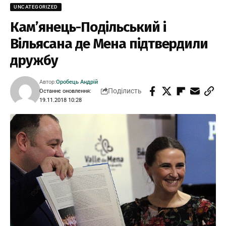
UNCATEGORIZED
Кам’янець-Подільський і
Вільясана де Мена підтвердили
дружбу
Автор:
Оробець Андрій
Поділисть
Останнє оновлення:
19.11.2018 10:28