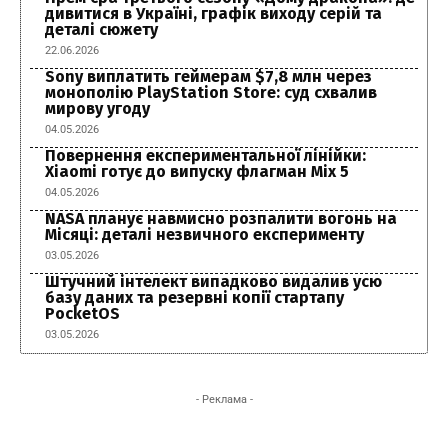
дивитися в Україні, графік виходу серій та
деталі сюжету
22.06.2026
Sony виплатить геймерам $7,8 млн через
монополію PlayStation Store: суд схвалив
мирову угоду
04.05.2026
Повернення експериментальної лінійки:
Xiaomi готує до випуску флагман Mix 5
04.05.2026
NASA планує навмисно розпалити вогонь на
Місяці: деталі незвичного експерименту
03.05.2026
Штучний інтелект випадково видалив усю
базу даних та резервні копії стартапу
PocketOS
03.05.2026
- Реклама -