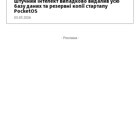
Штучний інтелект випадково видалив усю
базу даних та резервні копії стартапу
PocketOS
03.05.2026
- Реклама -