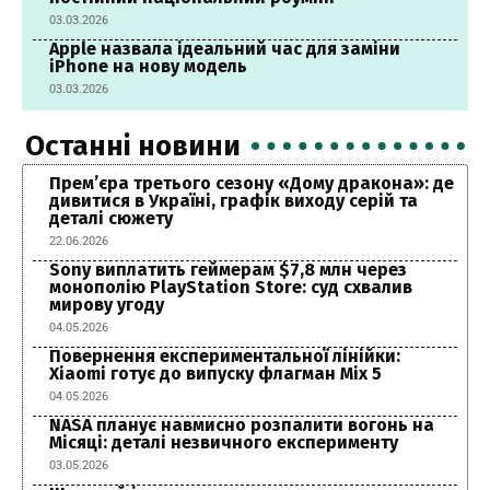
03.03.2026
Apple назвала ідеальний час для заміни
iPhone на нову модель
03.03.2026
Останні новини
Прем’єра третього сезону «Дому дракона»: де
дивитися в Україні, графік виходу серій та
деталі сюжету
22.06.2026
Sony виплатить геймерам $7,8 млн через
монополію PlayStation Store: суд схвалив
мирову угоду
04.05.2026
Повернення експериментальної лінійки:
Xiaomi готує до випуску флагман Mix 5
04.05.2026
NASA планує навмисно розпалити вогонь на
Місяці: деталі незвичного експерименту
03.05.2026