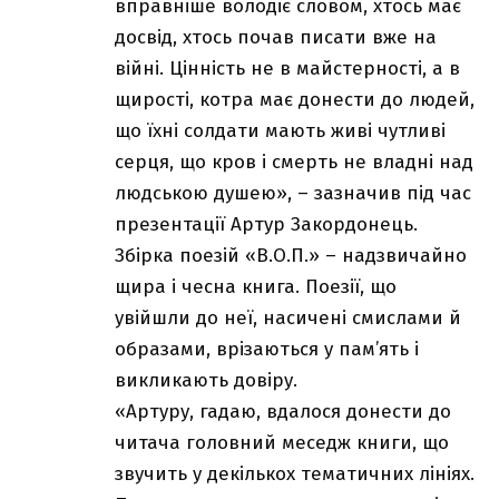
вправніше володіє словом, хтось має
досвід, хтось почав писати вже на
війні. Цінність не в майстерності, а в
щирості, котра має донести до людей,
що їхні солдати мають живі чутливі
серця, що кров і смерть не владні над
людською душею», – зазначив під час
презентації Артур Закордонець.
Збірка поезій «В.О.П.» – надзвичайно
щира і чесна книга. Поезії, що
увійшли до неї, насичені смислами й
образами, врізаються у пам’ять і
викликають довіру.
«Артуру, гадаю, вдалося донести до
читача головний меседж книги, що
звучить у декількох тематичних лініях.