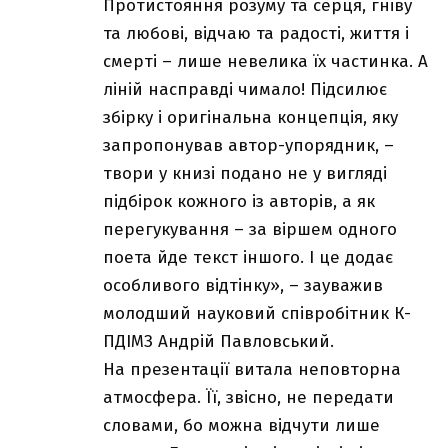
Протистояння розуму та серця, гніву
та любові, відчаю та радості, життя і
смерті – лише невелика їх частинка. А
ліній насправді чимало! Підсилює
збірку і оригінальна концепція, яку
запропонував автор-упорядник, –
твори у книзі подано не у вигляді
підбірок кожного із авторів, а як
перегукування – за віршем одного
поета йде текст іншого. І це додає
особливого відтінку», – зауважив
молодший науковий співробітник К-
ПДІМЗ Андрій Павловський.
На презентації витала неповторна
атмосфера. Її, звісно, не передати
словами, бо можна відчути лише