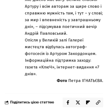
Артуру і всім авторам за щире слово і
справжню мужність там, і тут – у слові;
за мир і впевненість у завтрашньому
дні», – підсумував поетичний вечір
Андрій Павловський.
Опісля у Великій залі Галереї
мистецтв відбулась автограф-
фотосесія із Артуром Закордонцем.
Інформаційна підтримка заходу:
газета «КлюЧ», інтернет-видання «7
днів».
Фото
Петра ІГНАТЬЄВА.
Поділитись цією статтею