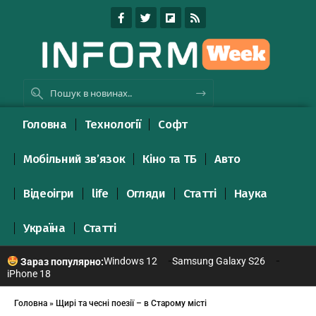
Головна
Технології
Софт
Мобільний зв’язок
Кіно та ТБ
Авто
Відеоігри
life
Огляди
Статті
Наука
Україна
Статті
Windows 12
Samsung Galaxy S26
Зараз популярно:
iPhone 18
Головна
»
Щирі та чесні поезії – в Старому місті