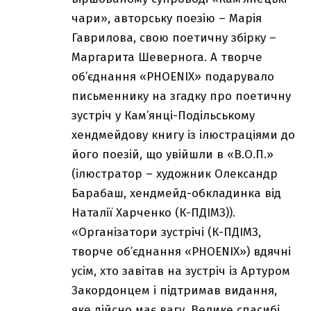
чари», авторську поезію – Марія
Гаврилова, свою поетичну збірку –
Маргарита Шевернога. А творче
об’єднання «PHOENIX» подарувало
письменнику на згадку про поетичну
зустріч у Кам’янці-Подільському
хендмейдову книгу із ілюстраціями до
його поезій, що увійшли в «В.О.П.»
(ілюстратор – художник Олександр
Барабаш, хендмейд-обкладинка від
Наталії Харченко (К-ПДІМЗ)).
«Організатори зустрічі (К-ПДІМЗ,
творче об’єднання «PHOENIX») вдячні
усім, хто завітав на зустріч із Артуром
Закордонцем і підтримав видання,
яке дійсно має вагу. Велике спасибі