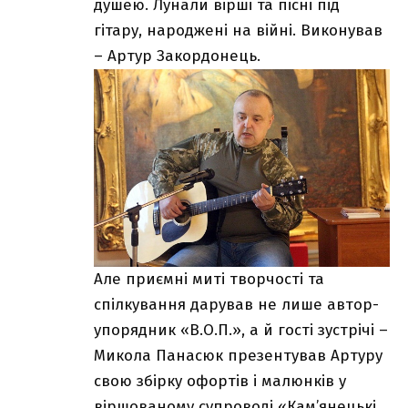
душею. Лунали вірші та пісні під
гітару, народжені на війні. Виконував
– Артур Закордонець.
Але приємні миті творчості та
спілкування дарував не лише автор-
упорядник «В.О.П.», а й гості зустрічі –
Микола Панасюк презентував Артуру
свою збірку офортів і малюнків у
віршованому супроводі «Кам’янецькі