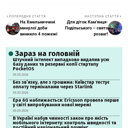
ПОПЕРЕДНЯ СТАТТЯ
НАСТУПНА СТАТТЯ
На Хмельниччині
Для діток Кам’янця-
минулої доби
Подільського – свято
виникло 4 пожежі
розваг!
Зараз на головній
Штучний інтелект випадково видалив усю
базу даних та резервні копії стартапу
PocketOS
03.05.2026
Без зв’язку, але з грошима: Київстар тестує
оплату терміналами через Starlink
09.03.2026
Ера 6G наближається: Ericsson провела перше
у світі випробування нової мережі
03.03.2026
В Україні набув чинності закон про якість
мобільного інтернету: контроль швидкості та
постійний національний роумінг