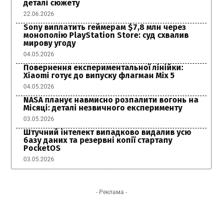
деталі сюжету
22.06.2026
Sony виплатить геймерам $7,8 млн через
монополію PlayStation Store: суд схвалив
мирову угоду
04.05.2026
Повернення експериментальної лінійки:
Xiaomi готує до випуску флагман Mix 5
04.05.2026
NASA планує навмисно розпалити вогонь на
Місяці: деталі незвичного експерименту
03.05.2026
Штучний інтелект випадково видалив усю
базу даних та резервні копії стартапу
PocketOS
03.05.2026
- Реклама -