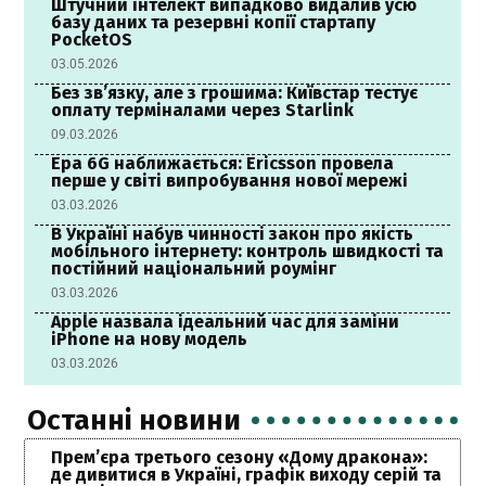
Штучний інтелект випадково видалив усю
базу даних та резервні копії стартапу
PocketOS
03.05.2026
Без зв’язку, але з грошима: Київстар тестує
оплату терміналами через Starlink
09.03.2026
Ера 6G наближається: Ericsson провела
перше у світі випробування нової мережі
03.03.2026
В Україні набув чинності закон про якість
мобільного інтернету: контроль швидкості та
постійний національний роумінг
03.03.2026
Apple назвала ідеальний час для заміни
iPhone на нову модель
03.03.2026
Останні новини
Прем’єра третього сезону «Дому дракона»:
де дивитися в Україні, графік виходу серій та