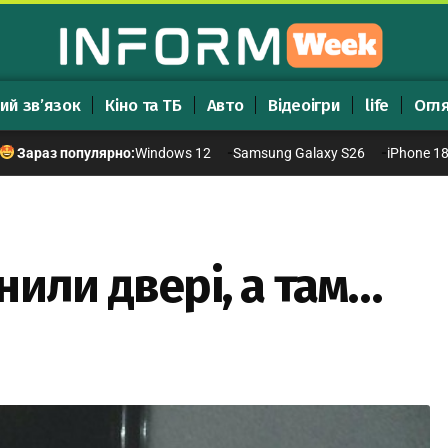
ий зв’язок
Кіно та ТБ
Авто
Відеоігри
life
Огл
Windows 12
Samsung Galaxy S26
iPhone 1
Зараз популярно:
или двері, а там…