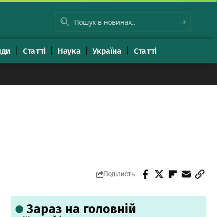
яди
Статті
Наука
Україна
Статті
8
Поділисть
Зараз на головній