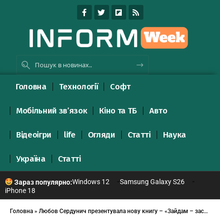
Головна
Технології
Софт
Мобільний зв’язок
Кіно та ТБ
Авто
Відеоігри
life
Огляди
Статті
Наука
Україна
Статті
Windows 12
Samsung Galaxy S26
Зараз популярно:
iPhone 18
Головна
»
Любов Сердунич презентувала нову книгу – «Зайдам – зась!»