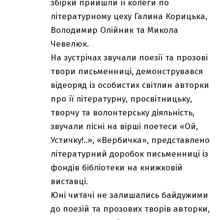
збірки прийшли її колеги по
літературному цеху Галина Корицька,
Володимир Олійник та Микола
Чевелюк.
На зустрічах звучали поезії та прозові
твори письменниці, демонструвався
відеоряд із особистих світлин авторки
про її літературну, просвітницьку,
творчу та волонтерську діяльність,
звучали пісні на вірші поетеси «Ой,
Устичку!..», «Вербичка», представлено
літературний доробок письменниці із
фондів бібліотеки на книжковій
виставці.
Юні читачі не залишались байдужими
до поезій та прозових творів авторки,