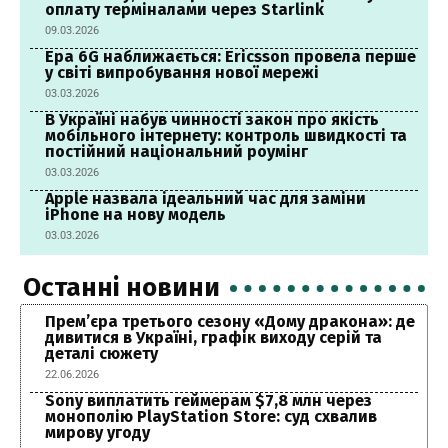
оплату терміналами через Starlink
09.03.2026
Ера 6G наближається: Ericsson провела перше
у світі випробування нової мережі
03.03.2026
В Україні набув чинності закон про якість
мобільного інтернету: контроль швидкості та
постійний національний роумінг
03.03.2026
Apple назвала ідеальний час для заміни
iPhone на нову модель
03.03.2026
Останні новини
Прем’єра третього сезону «Дому дракона»: де
дивитися в Україні, графік виходу серій та
деталі сюжету
22.06.2026
Sony виплатить геймерам $7,8 млн через
монополію PlayStation Store: суд схвалив
мирову угоду