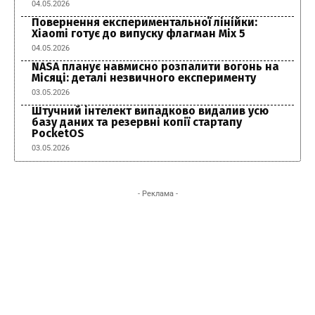
04.05.2026
Повернення експериментальної лінійки:
Xiaomi готує до випуску флагман Mix 5
04.05.2026
NASA планує навмисно розпалити вогонь на
Місяці: деталі незвичного експерименту
03.05.2026
Штучний інтелект випадково видалив усю
базу даних та резервні копії стартапу
PocketOS
03.05.2026
- Реклама -