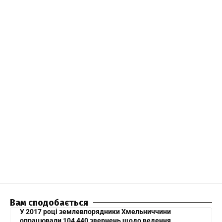
Вам сподобається
У 2017 році землевпорядники Хмельниччини
опрацювали 104 440 звернень щодо ведення