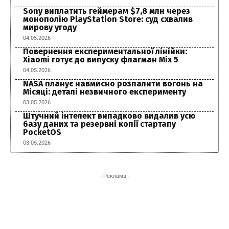
Sony виплатить геймерам $7,8 млн через
монополію PlayStation Store: суд схвалив
мирову угоду
04.05.2026
Повернення експериментальної лінійки:
Xiaomi готує до випуску флагман Mix 5
04.05.2026
NASA планує навмисно розпалити вогонь на
Місяці: деталі незвичного експерименту
03.05.2026
Штучний інтелект випадково видалив усю
базу даних та резервні копії стартапу
PocketOS
03.05.2026
- Реклама -