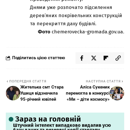
Днями уже розпочато підсилення
дерев’яних покрівельних конструкцій
та перекриття даху будівлі.
Фото
chemerovecka-gromada.gov.ua.
Поділитись цією статтею
ПОПЕРЕДНЯ СТАТТЯ
НАСТУПНА СТАТТЯ
Жителька смт Стара
Аліса Сукеник
Ушиця відзначила
перемогла в конкурсі
95-річний ювілей
«Ми – діти космосу»
Зараз на головній
Штучний інтелект випадково видалив усю
базу даних та резервні копії стартапу