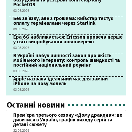
PocketOS
03.05.2026
Без зв’язку, але з грошима: Київстар тестує
оплату терміналами через Starlink
09.03.2026
Ера 6G наближається: Ericsson провела перше
у світі випробування нової мережі
03.03.2026
В Україні набув чинності закон про якість
мобільного інтернету: контроль швидкості та
постійний національний роумінг
03.03.2026
Apple назвала ідеальний час для заміни
iPhone на нову модель
03.03.2026
Останні новини
Прем’єра третього сезону «Дому дракона»: де
дивитися в Україні, графік виходу серій та
деталі сюжету
22.06.2026