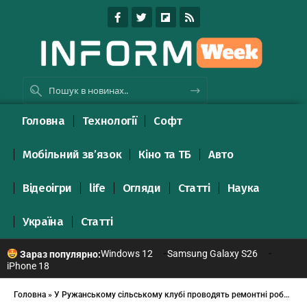
Головна
Технології
Софт
Мобільний зв’язок
Кіно та ТБ
Авто
Відеоігри
life
Огляди
Статті
Наука
Україна
Статті
Windows 12
Samsung Galaxy S26
Зараз популярно:
iPhone 18
Головна
»
У Ружанському сільському клубі проводять ремонтні роботи