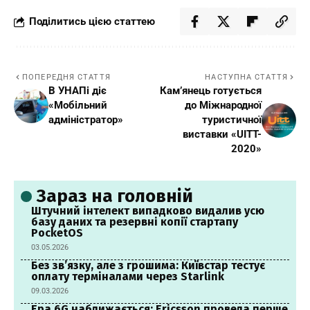
Поділитись цією статтею
ПОПЕРЕДНЯ СТАТТЯ
НАСТУПНА СТАТТЯ
В УНАПі діє
Кам’янець готується
«Мобільний
до Міжнародної
адміністратор»
туристичної
виставки «UITT-
2020»
Зараз на головній
Штучний інтелект випадково видалив усю
базу даних та резервні копії стартапу
PocketOS
03.05.2026
Без зв’язку, але з грошима: Київстар тестує
оплату терміналами через Starlink
09.03.2026
Ера 6G наближається: Ericsson провела перше