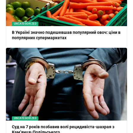
UNCATEGORIZED
В Україні значно подешевшав популярний овоч: ціни в
популярних супермаркетах
UNCATEGORIZED
Суд на 7 років позбавив волі рецидивіста-шахрая з
Кам’янця-Подільського