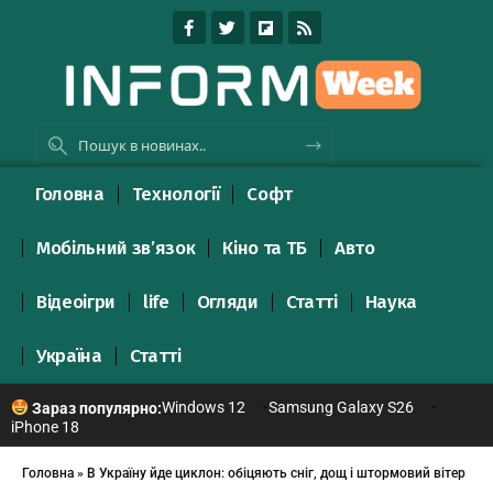
Головна
Технології
Софт
Мобільний зв’язок
Кіно та ТБ
Авто
Відеоігри
life
Огляди
Статті
Наука
Україна
Статті
Windows 12
Samsung Galaxy S26
Зараз популярно:
iPhone 18
Головна
»
В Україну йде циклон: обіцяють сніг, дощ і штормовий вітер