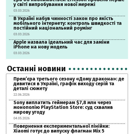
у світі випробування нової мережі
03.03.2026
В Україні набув чинності закон про якість
мобільного інтернету: контроль швидкості та
постійний національний роумінг
03.03.2026
Apple назвала ідеальний час для заміни
iPhone на нову модель
03.03.2026
Останні новини
Прем’єра третього сезону «Дому дракона»: де
дивитися в Україні, графік виходу серій та
деталі сюжету
22.06.2026
Sony виплатить геймерам $7,8 млн через
монополію PlayStation Store: суд схвалив
мирову угоду
04.05.2026
Повернення експериментальної лінійки:
Xiaomi готує до випуску флагман Mix 5