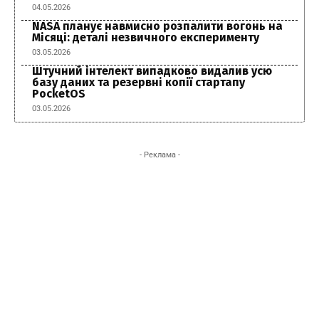
04.05.2026
NASA планує навмисно розпалити вогонь на
Місяці: деталі незвичного експерименту
03.05.2026
Штучний інтелект випадково видалив усю
базу даних та резервні копії стартапу
PocketOS
03.05.2026
- Реклама -