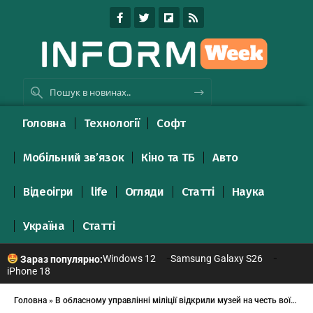
Головна
Технології
Софт
Мобільний зв’язок
Кіно та ТБ
Авто
Відеоігри
life
Огляди
Статті
Наука
Україна
Статті
Windows 12
Samsung Galaxy S26
Зараз популярно:
iPhone 18
Головна
»
В обласному управлінні міліції відкрили музей на честь воїнів-інтернаціоналістів