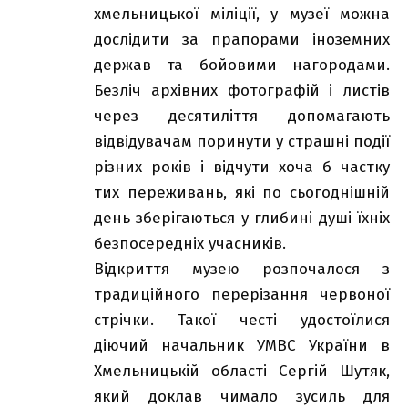
хмельницької міліції, у музеї можна
дослідити за прапорами іноземних
держав та бойовими нагородами.
Безліч архівних фотографій і листів
через десятиліття допомагають
відвідувачам поринути у страшні події
різних років і відчути хоча б частку
тих переживань, які по сьогоднішній
день зберігаються у глибині душі їхніх
безпосередніх учасників.
Відкриття музею розпочалося з
традиційного перерізання червоної
стрічки. Такої честі удостоїлися
діючий начальник УМВС України в
Хмельницькій області Сергій Шутяк,
який доклав чимало зусиль для