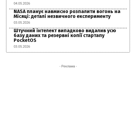
04.05.2026
NASA планує навмисно розпалити вогонь на
Місяці: деталі незвичного експерименту
03.05.2026
Штучний інтелект випадково видалив усю
базу даних та резервні копії стартапу
PocketOS
03.05.2026
- Реклама -