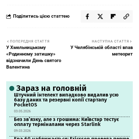
Поділитись цією статтею
ПОПЕРЕДНЯ СТАТТЯ
НАСТУПНА СТАТТЯ
У Хмельницькому
У Челябінській області впав
«Родинному затишку»
метеорит
відзначили День святого
Валентина
Зараз на головній
Штучний інтелект випадково видалив усю
базу даних та резервні копії стартапу
PocketOS
03.05.2026
Без зв’язку, але з грошима: Київстар тестує
оплату терміналами через Starlink
09.03.2026
Ера 6G наближається: Ericsson провела перше