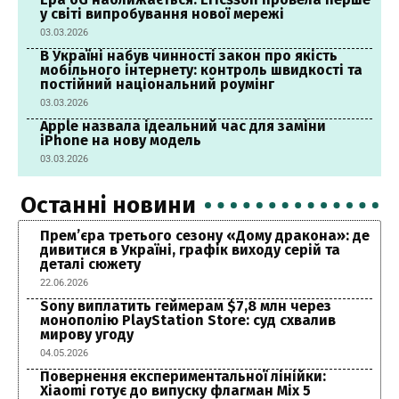
у світі випробування нової мережі
03.03.2026
В Україні набув чинності закон про якість
мобільного інтернету: контроль швидкості та
постійний національний роумінг
03.03.2026
Apple назвала ідеальний час для заміни
iPhone на нову модель
03.03.2026
Останні новини
Прем’єра третього сезону «Дому дракона»: де
дивитися в Україні, графік виходу серій та
деталі сюжету
22.06.2026
Sony виплатить геймерам $7,8 млн через
монополію PlayStation Store: суд схвалив
мирову угоду
04.05.2026
Повернення експериментальної лінійки:
Xiaomi готує до випуску флагман Mix 5