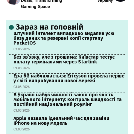
Deals, Transforming
Україну
Gaming Space
Зараз на головній
Штучний інтелект випадково видалив усю
базу даних та резервні копії стартапу
PocketOS
03.05.2026
Без зв’язку, але з грошима: Київстар тестує
оплату терміналами через Starlink
09.03.2026
Ера 6G наближається: Ericsson провела перше
у світі випробування нової мережі
03.03.2026
В Україні набув чинності закон про якість
мобільного інтернету: контроль швидкості та
постійний національний роумінг
03.03.2026
Apple назвала ідеальний час для заміни
iPhone на нову модель
03.03.2026