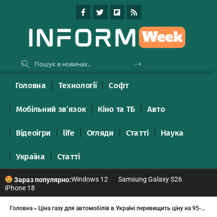
Головна
Технології
Софт
Мобільний зв’язок
Кіно та ТБ
Авто
Відеоігри
life
Огляди
Статті
Наука
Україна
Статті
Windows 12
Samsung Galaxy S26
Зараз популярно:
iPhone 18
Головна
»
Ціна газу для автомобілів в Україні перевищить ціну на 95-й бензин