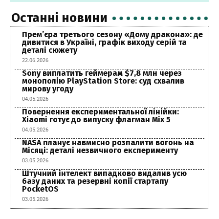
Останні новини
Прем’єра третього сезону «Дому дракона»: де
дивитися в Україні, графік виходу серій та
деталі сюжету
22.06.2026
Sony виплатить геймерам $7,8 млн через
монополію PlayStation Store: суд схвалив
мирову угоду
04.05.2026
Повернення експериментальної лінійки:
Xiaomi готує до випуску флагман Mix 5
04.05.2026
NASA планує навмисно розпалити вогонь на
Місяці: деталі незвичного експерименту
03.05.2026
Штучний інтелект випадково видалив усю
базу даних та резервні копії стартапу
PocketOS
03.05.2026