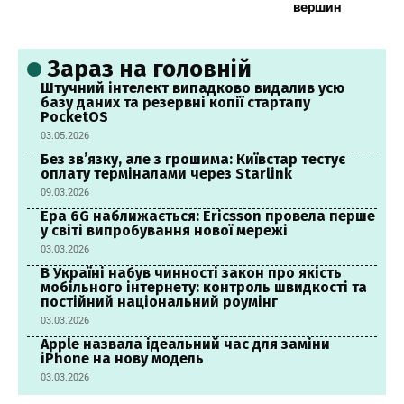
вершин
Зараз на головній
Штучний інтелект випадково видалив усю
базу даних та резервні копії стартапу
PocketOS
03.05.2026
Без зв’язку, але з грошима: Київстар тестує
оплату терміналами через Starlink
09.03.2026
Ера 6G наближається: Ericsson провела перше
у світі випробування нової мережі
03.03.2026
В Україні набув чинності закон про якість
мобільного інтернету: контроль швидкості та
постійний національний роумінг
03.03.2026
Apple назвала ідеальний час для заміни
iPhone на нову модель
03.03.2026