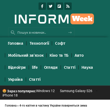
Головна
Технології
Софт
Мобільний зв’язок
Кіно та ТБ
Авто
Відеоігри
life
Огляди
Статті
Наука
Україна
Статті
Windows 12
Samsung Galaxy S26
Зараз популярно:
iPhone 18
Головна
»
4-го квітня в частину України повернеться зима