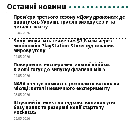
Останні новини
Прем’єра третього сезону «Дому дракона»: де
дивитися в Україні, графік виходу серій та
деталі сюжету
22.06.2026
Sony виплатить геймерам $7,8 млн через
монополію PlayStation Store: суд схвалив
мирову угоду
04.05.2026
Повернення експериментальної лінійки:
Xiaomi готує до випуску флагман Mix 5
04.05.2026
NASA планує навмисно розпалити вогонь на
Місяці: деталі незвичного експерименту
03.05.2026
Штучний інтелект випадково видалив усю
базу даних та резервні копії стартапу
PocketOS
03.05.2026