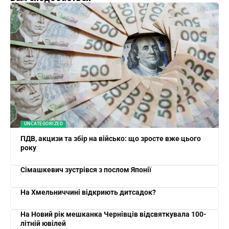
UNCATEGORIZED
ПДВ, акцизи та збір на військо: що зросте вже цього
року
Сімашкевич зустрівся з послом Японії
На Хмельниччині відкриють дитсадок?
На Новий рік мешканка Чернівців відсвяткувала 100-
літній ювілей