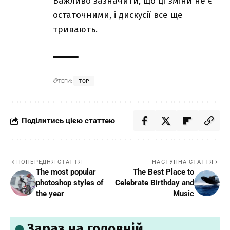
Важливо зазначити, що ці зміни не є
остаточними, і дискусії все ще
тривають.
ТЕГИ:
TOP
Поділитись цією статтею
ПОПЕРЕДНЯ СТАТТЯ
НАСТУПНА СТАТТЯ
The most popular
The Best Place to
photoshop styles of
Celebrate Birthday and
the year
Music
Зараз на головній