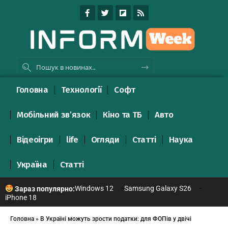
Головна
Технології
Софт
Мобільний зв’язок
Кіно та ТБ
Авто
Відеоігри
life
Огляди
Статті
Наука
Україна
Статті
Windows 12
Samsung Galaxy S26
Зараз популярно:
iPhone 18
Головна
»
В Україні можуть зрости податки: для ФОПів у двічі