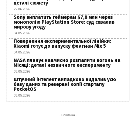
деталі сюжету
22.06.2026
Sony виплатить геймерам $7,8 млн через
монополію PlayStation Store: суд схвалив
мирову угоду
04.05.2026
Повернення експериментальної лінійки:
Xiaomi готує до випуску флагман Mix 5
04.05.2026
NASA планує навмисно розпалити вогонь на
Місяці: деталі незвичного експерименту
03.05.2026
Штучний інтелект випадково видалив усю
базу даних та резервні копії стартапу
PocketOS
03.05.2026
- Реклама -