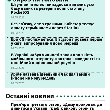
Штучний інтелект випадково видалив усю
базу даних та резервні копії стартапу
PocketOS
03.05.2026
Без зв’язку, але з грошима: Київстар тестує
оплату терміналами через Starlink
09.03.2026
Ера 6G наближається: Ericsson провела перше
у світі випробування нової мережі
03.03.2026
В Україні набув чинності закон про якість
мобільного інтернету: контроль швидкості та
постійний національний роумінг
03.03.2026
Apple назвала ідеальний час для заміни
iPhone на нову модель
03.03.2026
Останні новини
Прем’єра третього сезону «Дому дракона»: де
дивитися в Україні, графік виходу серій та