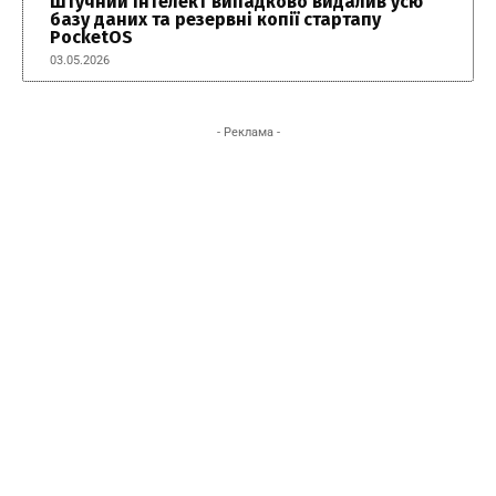
Штучний інтелект випадково видалив усю
базу даних та резервні копії стартапу
PocketOS
03.05.2026
- Реклама -