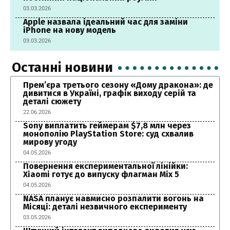
03.03.2026
Apple назвала ідеальний час для заміни
iPhone на нову модель
03.03.2026
Останні новини
Прем’єра третього сезону «Дому дракона»: де
дивитися в Україні, графік виходу серій та
деталі сюжету
22.06.2026
Sony виплатить геймерам $7,8 млн через
монополію PlayStation Store: суд схвалив
мирову угоду
04.05.2026
Повернення експериментальної лінійки:
Xiaomi готує до випуску флагман Mix 5
04.05.2026
NASA планує навмисно розпалити вогонь на
Місяці: деталі незвичного експерименту
03.05.2026