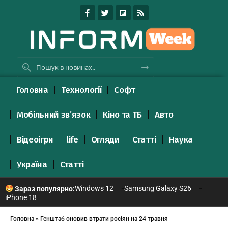
Головна
Технології
Софт
Мобільний зв’язок
Кіно та ТБ
Авто
Відеоігри
life
Огляди
Статті
Наука
Україна
Статті
Windows 12
Samsung Galaxy S26
Зараз популярно:
iPhone 18
Головна
»
Генштаб оновив втрати росіян на 24 травня