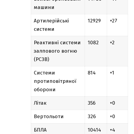
машини
Артилерійські
12929
+27
системи
Реактивні системи
1082
+2
залпового вогню
(РСЗВ)
Системи
814
+1
протиповітряної
оборони
Літак
356
+0
Вертольоти
326
+0
БПЛА
10414
+4