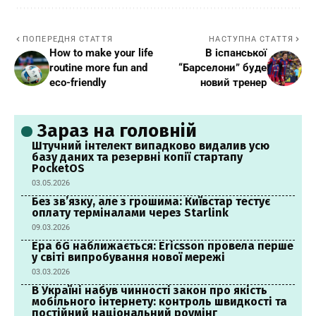
ПОПЕРЕДНЯ СТАТТЯ
НАСТУПНА СТАТТЯ
How to make your life
В іспанської
routine more fun and
“Барселони” буде
eco-friendly
новий тренер
Зараз на головній
Штучний інтелект випадково видалив усю
базу даних та резервні копії стартапу
PocketOS
03.05.2026
Без зв’язку, але з грошима: Київстар тестує
оплату терміналами через Starlink
09.03.2026
Ера 6G наближається: Ericsson провела перше
у світі випробування нової мережі
03.03.2026
В Україні набув чинності закон про якість
мобільного інтернету: контроль швидкості та
постійний національний роумінг