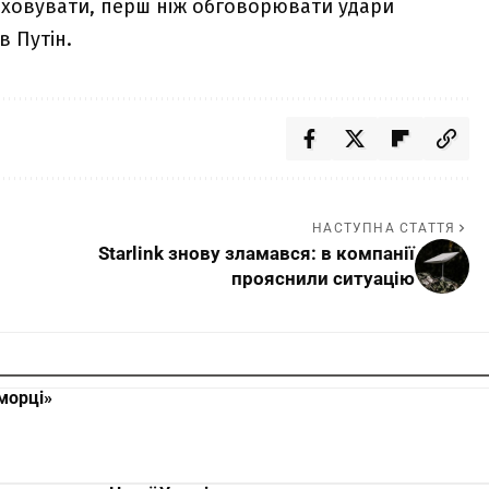
аховувати, перш ніж обговорювати удари
в Путін.
НАСТУПНА СТАТТЯ
Starlink знову зламався: в компанії
прояснили ситуацію
оморці»