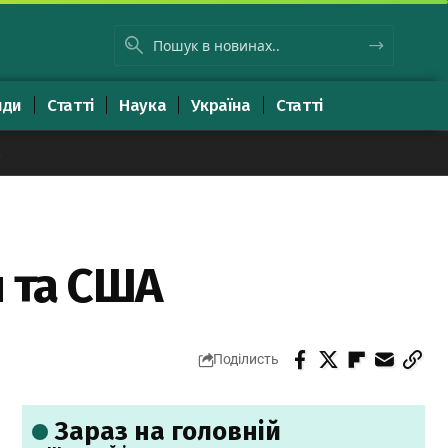
яди
Статті
Наука
Україна
Статті
8
и та США
Поділисть
Зараз на головній