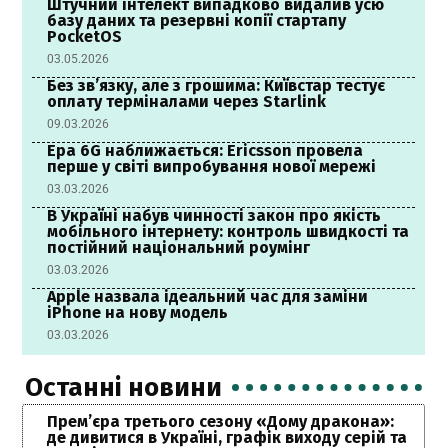
Штучний інтелект випадково видалив усю
базу даних та резервні копії стартапу
PocketOS
03.05.2026
Без зв’язку, але з грошима: Київстар тестує
оплату терміналами через Starlink
09.03.2026
Ера 6G наближається: Ericsson провела
перше у світі випробування нової мережі
03.03.2026
В Україні набув чинності закон про якість
мобільного інтернету: контроль швидкості та
постійний національний роумінг
03.03.2026
Apple назвала ідеальний час для заміни
iPhone на нову модель
03.03.2026
Останні новини
Прем’єра третього сезону «Дому дракона»:
де дивитися в Україні, графік виходу серій та