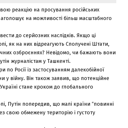
свою реакцію на просування російських
е наголошує на можливості більш масштабного
ести до серйозних наслідків. Якщо ці
пі, як на них відреагують Сполучені Штати,
ічних озброєннях? Невідомо, чи бажають вони
утін журналістам у Ташкенті.
ри по Росії із застосуванням далекобійної
їни у війну. Він також заявив, що потенційне
Україні стане кроком до глобального
пі, Путін попередив, що малі країни “повинні
ез свою обмежену територію і густоту