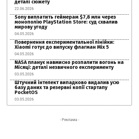
деталі сюжету
22.06.2026
Sony виплатить геймерам $7,8 млн через
монополію PlayStation Store: суд схвалив
мирову угоду
04.05.2026
Повернення експериментальної лінійки:
Xiaomi готує до випуску флагман Mix 5
04.05.2026
NASA планує навмисно розпалити вогонь на
Місяці: деталі незвичного експерименту
03.05.2026
Штучний інтелект випадково видалив усю
базу даних та резервні копії стартапу
PocketOS
03.05.2026
- Реклама -