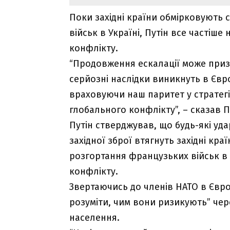
Поки західні країни обмірковують 
військ в Україні, Путін все частіш
конфлікту.
“Продовження ескалації може призв
серйозні наслідки виникнуть в Євро
враховуючи наш паритет у стратег
глобального конфлікту”, – сказав П
Путін стверджував, що будь-які уда
західної зброї втягнуть західні кра
розгортання французьких військ в 
конфлікту.
Звертаючись до членів НАТО в Євро
розуміти, чим вони ризикують” чер
населення.