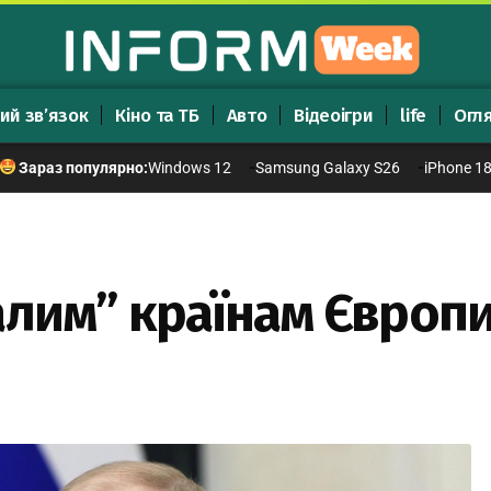
ий зв’язок
Кіно та ТБ
Авто
Відеоігри
life
Огл
Windows 12
Samsung Galaxy S26
iPhone 1
Зараз популярно:
алим” країнам Європ