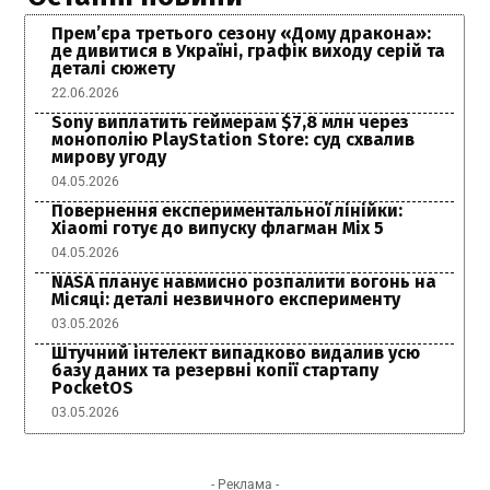
Прем’єра третього сезону «Дому дракона»:
де дивитися в Україні, графік виходу серій та
деталі сюжету
22.06.2026
Sony виплатить геймерам $7,8 млн через
монополію PlayStation Store: суд схвалив
мирову угоду
04.05.2026
Повернення експериментальної лінійки:
Xiaomi готує до випуску флагман Mix 5
04.05.2026
NASA планує навмисно розпалити вогонь на
Місяці: деталі незвичного експерименту
03.05.2026
Штучний інтелект випадково видалив усю
базу даних та резервні копії стартапу
PocketOS
03.05.2026
- Реклама -