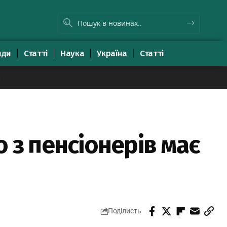
яди
Статті
Наука
Україна
Статті
8
 з пенсіонерів має
Поділисть