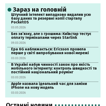
Зараз на головній
Штучний інтелект випадково видалив усю
базу даних та резервні копії стартапу
PocketOS
03.05.2026
Без зв’язку, але з грошима: Київстар тестує
оплату терміналами через Starlink
09.03.2026
Ера 6G наближається: Ericsson провела
перше у світі випробування нової мережі
03.03.2026
В Україні набув чинності закон про якість
мобільного інтернету: контроль швидкості та
постійний національний роумінг
03.03.2026
Apple назвала ідеальний час для заміни
iPhone на нову модель
03.03.2026
Останні новини