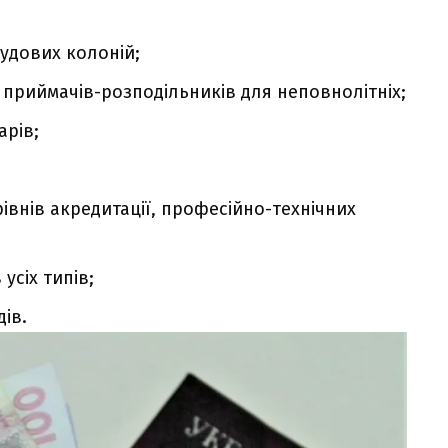
удових колоній;
 приймачів-розподільників для неповнолітніх;
арів;
рівнів акредитації, професійно-технічних
усіх типів;
ів.