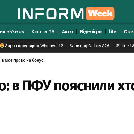
ий зв’язок
Кіно та ТБ
Авто
Відеоігри
life
Огл
Windows 12
Samsung Galaxy S26
iPhone 1
Зараз популярно:
ів має право на бонус
: в ПФУ пояснили хто