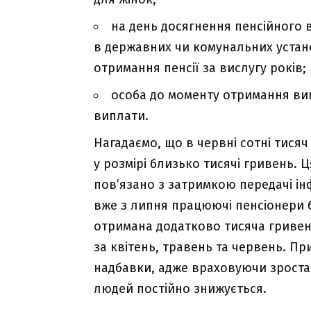
на день досягнення пенсійного
в державних чи комунальних устано
отримання пенсії за вислугу років;
особа до моменту отримання вип
виплати.
Нагадаємо, що в червні сотні тис
у розмірі близько тисячі гривень. Ц
пов’язано з затримкою передачі ін
вже з липня працюючі пенсіонери б
отримана додатково тисяча гривен
за квітень, травень та червень. П
надбавки, адже враховуючи зростан
людей постійно знижується.