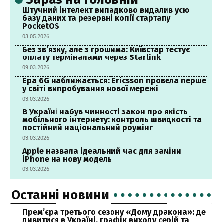
Штучний інтелект випадково видалив усю
базу даних та резервні копії стартапу
PocketOS
03.05.2026
Без зв’язку, але з грошима: Київстар тестує
оплату терміналами через Starlink
09.03.2026
Ера 6G наближається: Ericsson провела перше
у світі випробування нової мережі
03.03.2026
В Україні набув чинності закон про якість
мобільного інтернету: контроль швидкості та
постійний національний роумінг
03.03.2026
Apple назвала ідеальний час для заміни
iPhone на нову модель
03.03.2026
Останні новини
Прем’єра третього сезону «Дому дракона»: де
дивитися в Україні, графік виходу серій та