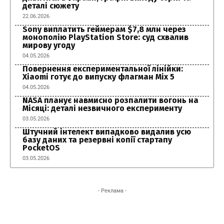
деталі сюжету
22.06.2026
Sony виплатить геймерам $7,8 млн через
монополію PlayStation Store: суд схвалив
мирову угоду
04.05.2026
Повернення експериментальної лінійки:
Xiaomi готує до випуску флагман Mix 5
04.05.2026
NASA планує навмисно розпалити вогонь на
Місяці: деталі незвичного експерименту
03.05.2026
Штучний інтелект випадково видалив усю
базу даних та резервні копії стартапу
PocketOS
03.05.2026
- Реклама -