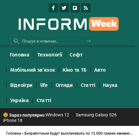
Головна
Технології
Софт
Мобільний зв’язок
Кіно та ТБ
Авто
Відеоігри
life
Огляди
Статті
Наука
Україна
Статті
Windows 12
Samsung Galaxy S26
Зараз популярно:
iPhone 18
Головна
»
Безработным будут выплачивать по 12 000 гривен ежемесячно: как получить деньги?