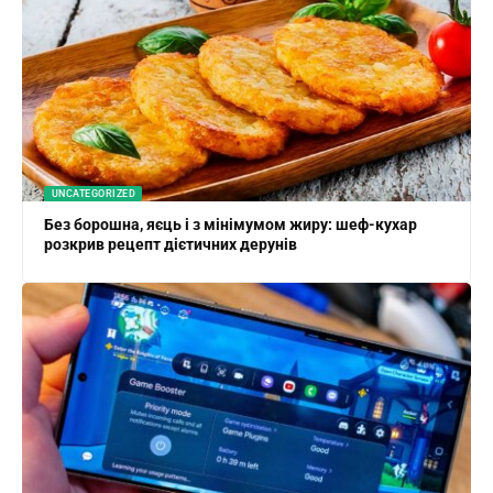
UNCATEGORIZED
Без борошна, яєць і з мінімумом жиру: шеф-кухар
розкрив рецепт дієтичних дерунів