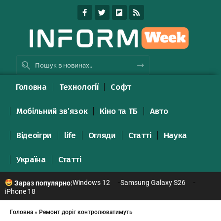
Головна
Технології
Софт
Мобільний зв’язок
Кіно та ТБ
Авто
Відеоігри
life
Огляди
Статті
Наука
Україна
Статті
Windows 12
Samsung Galaxy S26
Зараз популярно:
iPhone 18
Головна
»
Ремонт доріг контролюватимуть