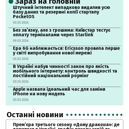
Зараз на головній
Штучний інтелект випадково видалив усю
базу даних та резервні копії стартапу
PocketOS
03.05.2026
Без зв’язку, але з грошима: Київстар тестує
оплату терміналами через Starlink
09.03.2026
Ера 6G наближається: Ericsson провела перше
у світі випробування нової мережі
03.03.2026
В Україні набув чинності закон про якість
мобільного інтернету: контроль швидкості та
постійний національний роумінг
03.03.2026
Apple назвала ідеальний час для заміни
iPhone на нову модель
03.03.2026
Останні новини
Прем’єра третього сезону «Дому дракона»: де