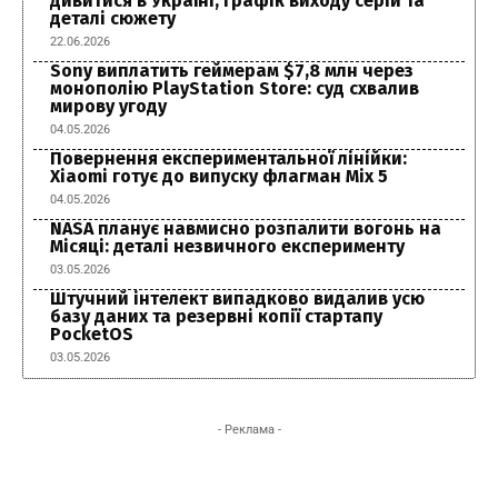
дивитися в Україні, графік виходу серій та
деталі сюжету
22.06.2026
Sony виплатить геймерам $7,8 млн через
монополію PlayStation Store: суд схвалив
мирову угоду
04.05.2026
Повернення експериментальної лінійки:
Xiaomi готує до випуску флагман Mix 5
04.05.2026
NASA планує навмисно розпалити вогонь на
Місяці: деталі незвичного експерименту
03.05.2026
Штучний інтелект випадково видалив усю
базу даних та резервні копії стартапу
PocketOS
03.05.2026
- Реклама -