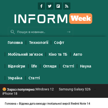
Головна
Технології
Софт
Мобільний зв’язок
Кіно та ТБ
Авто
Відеоігри
life
Огляди
Статті
Наука
Україна
Статті
Windows 12
Samsung Galaxy S26
Зараз популярно:
iPhone 18
Головна
»
Відома дата виходу глобальної версії Redmi Note 14