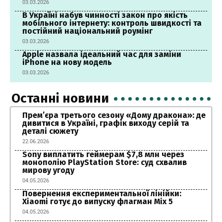
03.03.2026
В Україні набув чинності закон про якість
мобільного інтернету: контроль швидкості та
постійний національний роумінг
03.03.2026
Apple назвала ідеальний час для заміни
iPhone на нову модель
03.03.2026
Останні новини
Прем’єра третього сезону «Дому дракона»: де
дивитися в Україні, графік виходу серій та
деталі сюжету
22.06.2026
Sony виплатить геймерам $7,8 млн через
монополію PlayStation Store: суд схвалив
мирову угоду
04.05.2026
Повернення експериментальної лінійки:
Xiaomi готує до випуску флагман Mix 5
04.05.2026