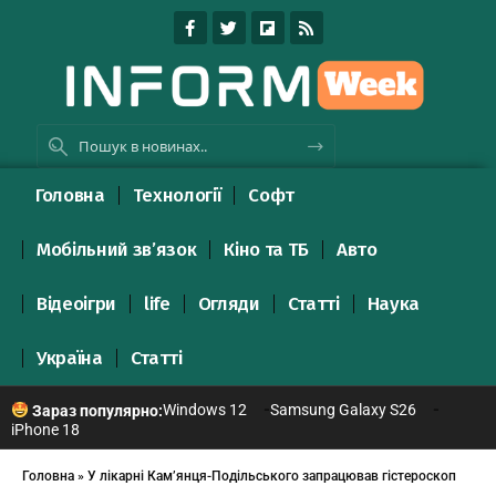
Головна
Технології
Софт
Мобільний зв’язок
Кіно та ТБ
Авто
Відеоігри
life
Огляди
Статті
Наука
Україна
Статті
Windows 12
Samsung Galaxy S26
Зараз популярно:
iPhone 18
Головна
»
У лікарні Кам’янця-Подільського запрацював гістероскоп