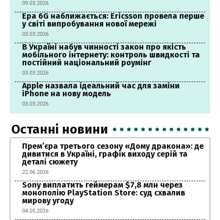
09.03.2026
Ера 6G наближається: Ericsson провела перше
у світі випробування нової мережі
03.03.2026
В Україні набув чинності закон про якість
мобільного інтернету: контроль швидкості та
постійний національний роумінг
03.03.2026
Apple назвала ідеальний час для заміни
iPhone на нову модель
03.03.2026
Останні новини
Прем’єра третього сезону «Дому дракона»: де
дивитися в Україні, графік виходу серій та
деталі сюжету
22.06.2026
Sony виплатить геймерам $7,8 млн через
монополію PlayStation Store: суд схвалив
мирову угоду
04.05.2026