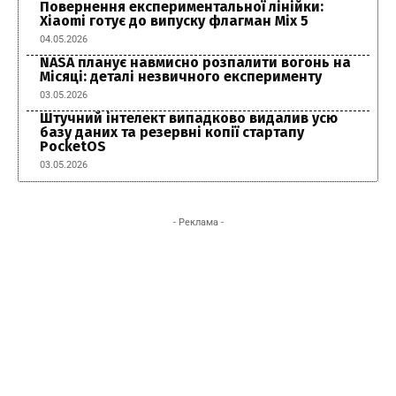
Повернення експериментальної лінійки:
Xiaomi готує до випуску флагман Mix 5
04.05.2026
NASA планує навмисно розпалити вогонь на
Місяці: деталі незвичного експерименту
03.05.2026
Штучний інтелект випадково видалив усю
базу даних та резервні копії стартапу
PocketOS
03.05.2026
- Реклама -