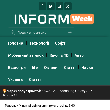
Головна
Технології
Софт
Мобільний зв’язок
Кіно та ТБ
Авто
Відеоігри
life
Огляди
Статті
Наука
Україна
Статті
Windows 12
Samsung Galaxy S26
Зараз популярно:
iPhone 18
Головна
»
У центрі оцінювання вже готові до ЗНО