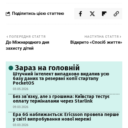
Поділитись цією статтею
ПОПЕРЕДНЯ СТАТТЯ
НАСТУПНА СТАТТЯ
До Міжнародного дня
Відкрито «Спосіб життя»
захисту дітей
Зараз на головній
Штучний інтелект випадково видалив усю
базу даних та резервні копії стартапу
PocketOS
03.05.2026
Без зв’язку, але з грошима: Київстар тестує
оплату терміналами через Starlink
09.03.2026
Ера 6G наближається: Ericsson провела перше
у світі випробування нової мережі
03.03.2026