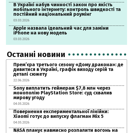
В Україні набув чинності закон про якість
мобільного інтернету: контроль швидкості та
постійний національний роумінг
03.03.2026
Apple назвала ідеальний час для заміни
iPhone на нову модель
03.03.2026
Останні новини
Прем’єра третього сезону «Дому дракона»: де
дивитися в Україні, графік виходу серій та
деталі сюжету
22.06.2026
Sony виплатить геймерам $7,8 млн через
монополію PlayStation Store: суд схвалив
мирову угоду
04.05.2026
Повернення експериментальної лінійки:
Xiaomi готує до випуску флагман Mix 5
04.05.2026
NASA планує навмисно розпалити вогонь на