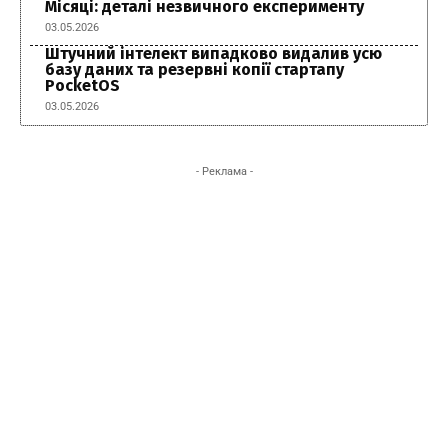
Місяці: деталі незвичного експерименту
03.05.2026
Штучний інтелект випадково видалив усю
базу даних та резервні копії стартапу
PocketOS
03.05.2026
- Реклама -