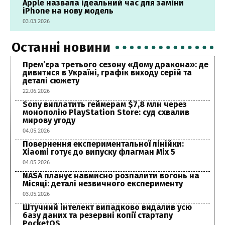
Apple назвала ідеальний час для заміни
iPhone на нову модель
03.03.2026
Останні новини
Прем’єра третього сезону «Дому дракона»: де
дивитися в Україні, графік виходу серій та
деталі сюжету
22.06.2026
Sony виплатить геймерам $7,8 млн через
монополію PlayStation Store: суд схвалив
мирову угоду
04.05.2026
Повернення експериментальної лінійки:
Xiaomi готує до випуску флагман Mix 5
04.05.2026
NASA планує навмисно розпалити вогонь на
Місяці: деталі незвичного експерименту
03.05.2026
Штучний інтелект випадково видалив усю
базу даних та резервні копії стартапу
PocketOS