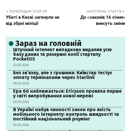
ПОПЕРЕДНЯ СТАТТЯ
НАСТУПНА СТАТТЯ
Убиті в Києві загинули не
До «законів 16 січня»
від зброї міліції
внесуть зміни
Зараз на головній
Штучний інтелект випадково видалив усю
базу даних та резервні копії стартапу
PocketOS
03.05.2026
Без зв’язку, але з грошима: Київстар тестує
оплату терміналами через Starlink
09.03.2026
Ера 6G наближається: Ericsson провела перше
у світі випробування нової мережі
03.03.2026
В Україні набув чинності закон про якість
мобільного інтернету: контроль швидкості та
постійний національний роумінг
03.03.2026