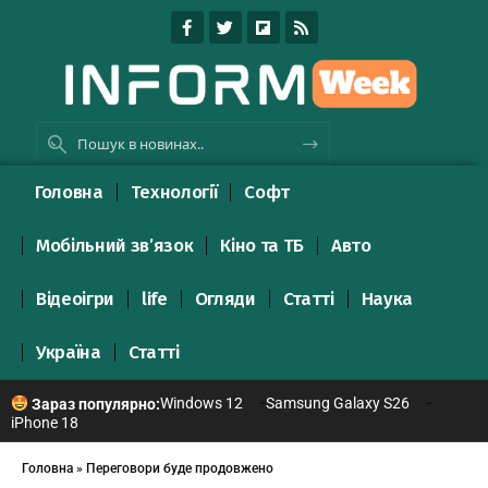
Головна
Технології
Софт
Мобільний зв’язок
Кіно та ТБ
Авто
Відеоігри
life
Огляди
Статті
Наука
Україна
Статті
Windows 12
Samsung Galaxy S26
Зараз популярно:
iPhone 18
Головна
»
Переговори буде продовжено