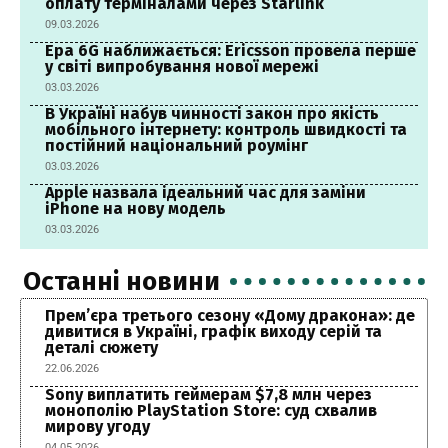
оплату терміналами через Starlink
09.03.2026
Ера 6G наближається: Ericsson провела перше
у світі випробування нової мережі
03.03.2026
В Україні набув чинності закон про якість
мобільного інтернету: контроль швидкості та
постійний національний роумінг
03.03.2026
Apple назвала ідеальний час для заміни
iPhone на нову модель
03.03.2026
Останні новини
Прем’єра третього сезону «Дому дракона»: де
дивитися в Україні, графік виходу серій та
деталі сюжету
22.06.2026
Sony виплатить геймерам $7,8 млн через
монополію PlayStation Store: суд схвалив
мирову угоду
04.05.2026