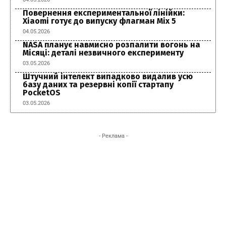
Повернення експериментальної лінійки:
Xiaomi готує до випуску флагман Mix 5
04.05.2026
NASA планує навмисно розпалити вогонь на
Місяці: деталі незвичного експерименту
03.05.2026
Штучний інтелект випадково видалив усю
базу даних та резервні копії стартапу
PocketOS
03.05.2026
- Реклама -