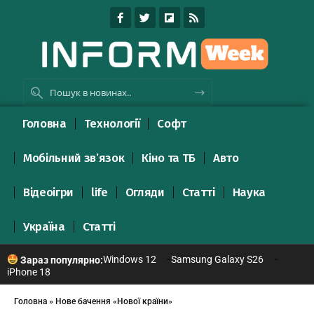
Головна
Технології
Софт
Мобільний зв’язок
Кіно та ТБ
Авто
Відеоігри
life
Огляди
Статті
Наука
Україна
Статті
Windows 12
Samsung Galaxy S26
Зараз популярно:
iPhone 18
Головна
»
Нове бачення «Нової країни»