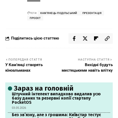
ТЕГИ:
КАМ'ЯНЕЦЬ-ПОДІЛЬСЬКИЙ
ПРЕЗЕНТАЦІЯ
ПРОЕКТ
Поділитись цією статтею
ПОПЕРЕДНЯ СТАТТЯ
НАСТУПНА СТАТТЯ
У Кам’янці створять
Вихідні будуть
кіноальманах
мистецькими навіть влітку
Зараз на головній
Штучний інтелект випадково видалив усю
базу даних та резервні копії стартапу
PocketOS
03.05.2026
Без зв’язку, але з грошима: Київстар тестує