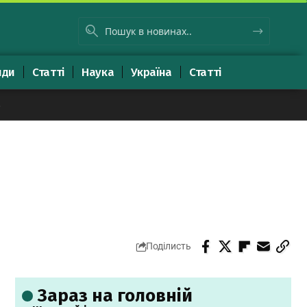
яди
Статті
Наука
Україна
Статті
8
Поділисть
Зараз на головній