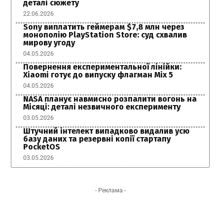
деталі сюжету
22.06.2026
Sony виплатить геймерам $7,8 млн через
монополію PlayStation Store: суд схвалив
мирову угоду
04.05.2026
Повернення експериментальної лінійки:
Xiaomi готує до випуску флагман Mix 5
04.05.2026
NASA планує навмисно розпалити вогонь на
Місяці: деталі незвичного експерименту
03.05.2026
Штучний інтелект випадково видалив усю
базу даних та резервні копії стартапу
PocketOS
03.05.2026
- Реклама -