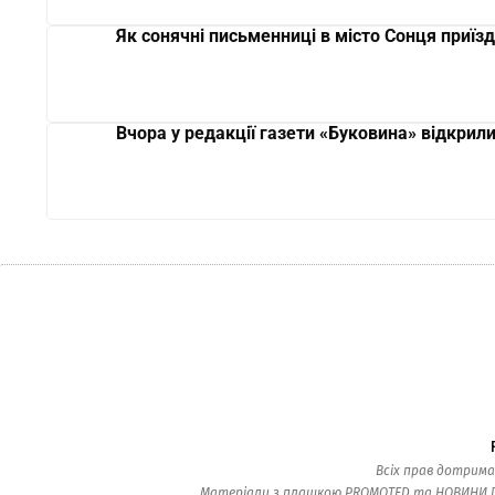
Як сонячні письменниці в місто Сонця приїз
Вчора у редакції газети «Буковина» відкрил
Всіх прав дотрима
Матеріали з плашкою PROMOTED та НОВИНИ ПАР