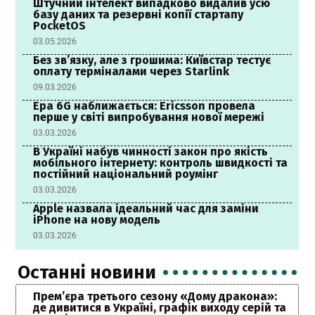
Штучний інтелект випадково видалив усю
базу даних та резервні копії стартапу
PocketOS
03.05.2026
Без зв’язку, але з грошима: Київстар тестує
оплату терміналами через Starlink
09.03.2026
Ера 6G наближається: Ericsson провела
перше у світі випробування нової мережі
03.03.2026
В Україні набув чинності закон про якість
мобільного інтернету: контроль швидкості та
постійний національний роумінг
03.03.2026
Apple назвала ідеальний час для заміни
iPhone на нову модель
03.03.2026
Останні новини
Прем’єра третього сезону «Дому дракона»:
де дивитися в Україні, графік виходу серій та