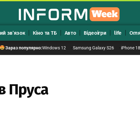
ий зв’язок
Кіно та ТБ
Авто
Відеоігри
life
Огл
Windows 12
Samsung Galaxy S26
iPhone 1
Зараз популярно:
в Пруса