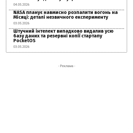
04.05.2026
NASA планує навмисно розпалити вогонь на
Місяці: деталі незвичного експерименту
03.05.2026
Штучний інтелект випадково видалив усю
базу даних та резервні копії стартапу
PocketOS
03.05.2026
- Реклама -