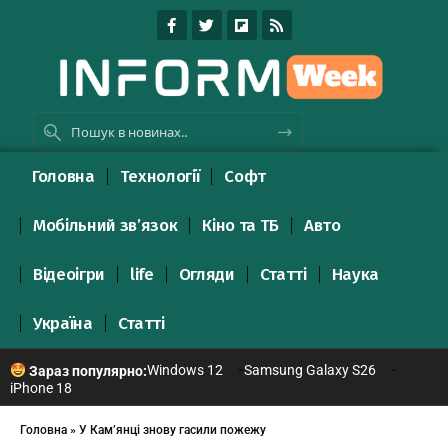
Головна
Технології
Софт
Мобільний зв’язок
Кіно та ТБ
Авто
Відеоігри
life
Огляди
Статті
Наука
Україна
Статті
Windows 12
Samsung Galaxy S26
Зараз популярно:
iPhone 18
Головна
»
У Кам’янці знову гасили пожежу