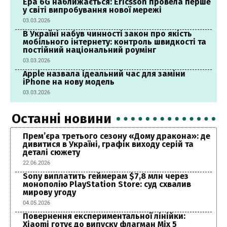
Ера 6G наближається: Ericsson провела перше
у світі випробування нової мережі
03.03.2026
В Україні набув чинності закон про якість
мобільного інтернету: контроль швидкості та
постійний національний роумінг
03.03.2026
Apple назвала ідеальний час для заміни
iPhone на нову модель
03.03.2026
Останні новини
Прем’єра третього сезону «Дому дракона»: де
дивитися в Україні, графік виходу серій та
деталі сюжету
22.06.2026
Sony виплатить геймерам $7,8 млн через
монополію PlayStation Store: суд схвалив
мирову угоду
04.05.2026
Повернення експериментальної лінійки:
Xiaomi готує до випуску флагман Mix 5