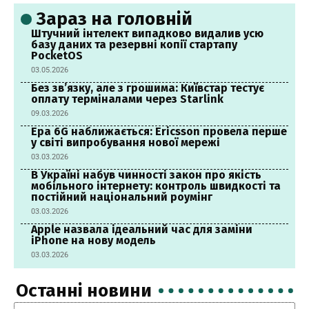
Зараз на головній
Штучний інтелект випадково видалив усю
базу даних та резервні копії стартапу
PocketOS
03.05.2026
Без зв’язку, але з грошима: Київстар тестує
оплату терміналами через Starlink
09.03.2026
Ера 6G наближається: Ericsson провела перше
у світі випробування нової мережі
03.03.2026
В Україні набув чинності закон про якість
мобільного інтернету: контроль швидкості та
постійний національний роумінг
03.03.2026
Apple назвала ідеальний час для заміни
iPhone на нову модель
03.03.2026
Останні новини