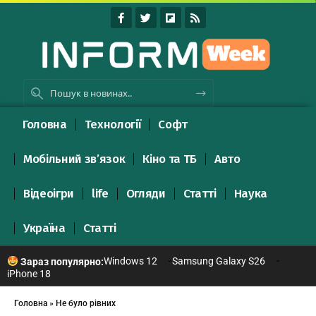
Головна
Технології
Софт
Мобільний зв’язок
Кіно та ТБ
Авто
Відеоігри
life
Огляди
Статті
Наука
Україна
Статті
Windows 12
Samsung Galaxy S26
Зараз популярно:
iPhone 18
Головна
»
Не було рівних