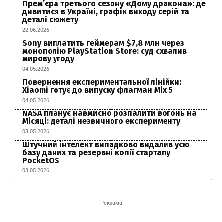
Прем’єра третього сезону «Дому дракона»: де
дивитися в Україні, графік виходу серій та
деталі сюжету
22.06.2026
Sony виплатить геймерам $7,8 млн через
монополію PlayStation Store: суд схвалив
мирову угоду
04.05.2026
Повернення експериментальної лінійки:
Xiaomi готує до випуску флагман Mix 5
04.05.2026
NASA планує навмисно розпалити вогонь на
Місяці: деталі незвичного експерименту
03.05.2026
Штучний інтелект випадково видалив усю
базу даних та резервні копії стартапу
PocketOS
03.05.2026
- Реклама -