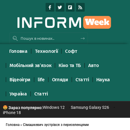
Головна
Технології
Софт
Мобільний зв’язок
Кіно та ТБ
Авто
Відеоігри
life
Огляди
Статті
Наука
Україна
Статті
Windows 12
Samsung Galaxy S26
Зараз популярно:
iPhone 18
Головна
»
Сімашкевич зустрівся з переселенцями