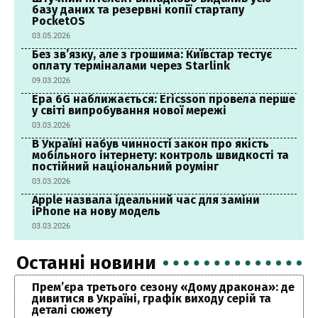
базу даних та резервні копії стартапу
PocketOS
03.05.2026
Без зв’язку, але з грошима: Київстар тестує
оплату терміналами через Starlink
09.03.2026
Ера 6G наближається: Ericsson провела перше
у світі випробування нової мережі
03.03.2026
В Україні набув чинності закон про якість
мобільного інтернету: контроль швидкості та
постійний національний роумінг
03.03.2026
Apple назвала ідеальний час для заміни
iPhone на нову модель
03.03.2026
Останні новини
Прем’єра третього сезону «Дому дракона»: де
дивитися в Україні, графік виходу серій та
деталі сюжету