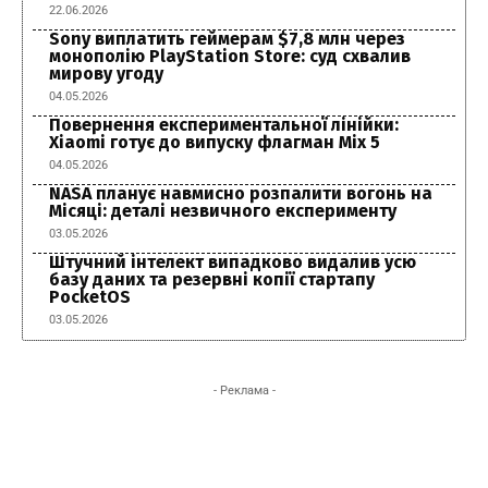
22.06.2026
Sony виплатить геймерам $7,8 млн через
монополію PlayStation Store: суд схвалив
мирову угоду
04.05.2026
Повернення експериментальної лінійки:
Xiaomi готує до випуску флагман Mix 5
04.05.2026
NASA планує навмисно розпалити вогонь на
Місяці: деталі незвичного експерименту
03.05.2026
Штучний інтелект випадково видалив усю
базу даних та резервні копії стартапу
PocketOS
03.05.2026
- Реклама -