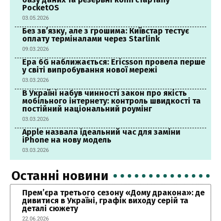
PocketOS
03.05.2026
Без зв’язку, але з грошима: Київстар тестує
оплату терміналами через Starlink
09.03.2026
Ера 6G наближається: Ericsson провела перше
у світі випробування нової мережі
03.03.2026
В Україні набув чинності закон про якість
мобільного інтернету: контроль швидкості та
постійний національний роумінг
03.03.2026
Apple назвала ідеальний час для заміни
iPhone на нову модель
03.03.2026
Останні новини
Прем’єра третього сезону «Дому дракона»: де
дивитися в Україні, графік виходу серій та
деталі сюжету
22.06.2026