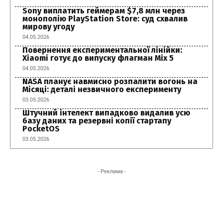
Sony виплатить геймерам $7,8 млн через
монополію PlayStation Store: суд схвалив
мирову угоду
04.05.2026
Повернення експериментальної лінійки:
Xiaomi готує до випуску флагман Mix 5
04.05.2026
NASA планує навмисно розпалити вогонь на
Місяці: деталі незвичного експерименту
03.05.2026
Штучний інтелект випадково видалив усю
базу даних та резервні копії стартапу
PocketOS
03.05.2026
- Реклама -