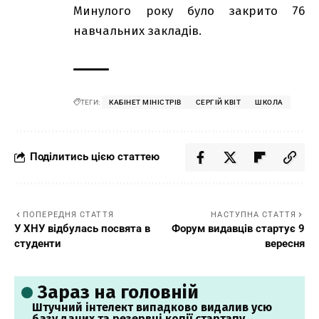
Минулого року було закрито 76
навчальних закладів.
ТЕГИ:
КАБІНЕТ МІНІСТРІВ
СЕРГІЙ КВІТ
ШКОЛА
Поділитись цією статтею
ПОПЕРЕДНЯ СТАТТЯ
НАСТУПНА СТАТТЯ
У ХНУ відбулась посвята в
Форум видавців стартує 9
студенти
вересня
Зараз на головній
Штучний інтелект випадково видалив усю
базу даних та резервні копії стартапу