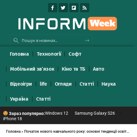
Головна
Технології
Софт
Мобільний зв’язок
Кіно та ТБ
Авто
Відеоігри
life
Огляди
Статті
Наука
Україна
Статті
Windows 12
Samsung Galaxy S26
Зараз популярно:
iPhone 18
Головна
»
Початок нового навчального року: основні тенденції освітньої галузі